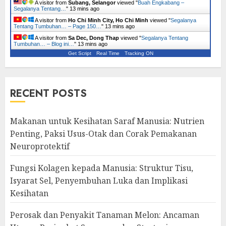
A visitor from
Subang, Selangor
viewed "
Buah Engkabang –
Segalanya Tentang…
"
13 mins ago
A visitor from
Ho Chi Minh City, Ho Chi Minh
viewed "
Segalanya
Tentang Tumbuhan… – Page 150…
"
13 mins ago
A visitor from
Sa Dec, Dong Thap
viewed "
Segalanya Tentang
Tumbuhan… – Blog ini…
"
13 mins ago
Get Script
Real Time
Tracking ON
RECENT POSTS
Makanan untuk Kesihatan Saraf Manusia: Nutrien
Penting, Paksi Usus-Otak dan Corak Pemakanan
Neuroprotektif
Fungsi Kolagen kepada Manusia: Struktur Tisu,
Isyarat Sel, Penyembuhan Luka dan Implikasi
Kesihatan
Perosak dan Penyakit Tanaman Melon: Ancaman