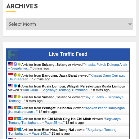
ARCHIVES
Archives
Live Traffic Feed
A visitor from
Subang, Selangor
viewed "
khasiat Pokok Dukung Anak
– Segalanya…
"
6 mins ago
A visitor from
Bandung, Jawa Barat
viewed "
Khasiat Daun Ceri atau
Daun Kersen…
"
7 mins ago
A visitor from
Kuala Lumpur, Wilayah Persekutuan Kuala Lumpur
viewed "
Buah Kulim – Segalanya Tentang Tumbuhan…
"
8 mins ago
A visitor from
Subang, Selangor
viewed "
Sayur Leeks – Segalanya
Tentang…
"
9 mins ago
A visitor from
Peringat, Kelantan
viewed "
Apakah kesan sampingan
jika makan daun…
"
12 mins ago
A visitor from
Ho Chi Minh City, Ho Chi Minh
viewed "
Segalanya
Tentang Tumbuhan… – Page 25 –…
"
13 mins ago
A visitor from
Bien Hoa, Dong Nai
viewed "
Segalanya Tentang
Tumbuhan… – Page 143…
"
13 mins ago