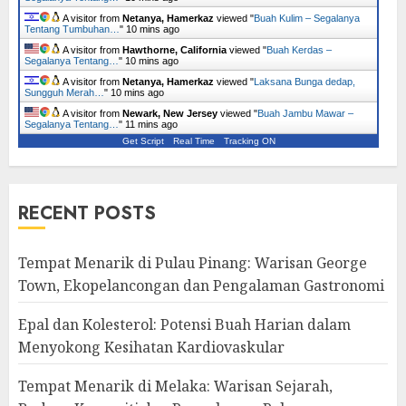
A visitor from
Netanya, Hamerkaz
viewed "
Buah Kulim – Segalanya
Tentang Tumbuhan…
"
10 mins ago
A visitor from
Hawthorne, California
viewed "
Buah Kerdas –
Segalanya Tentang…
"
10 mins ago
A visitor from
Netanya, Hamerkaz
viewed "
Laksana Bunga dedap,
Sungguh Merah…
"
10 mins ago
A visitor from
Newark, New Jersey
viewed "
Buah Jambu Mawar –
Segalanya Tentang…
"
11 mins ago
Get Script
Real Time
Tracking ON
RECENT POSTS
Tempat Menarik di Pulau Pinang: Warisan George
Town, Ekopelancongan dan Pengalaman Gastronomi
Epal dan Kolesterol: Potensi Buah Harian dalam
Menyokong Kesihatan Kardiovaskular
Tempat Menarik di Melaka: Warisan Sejarah,