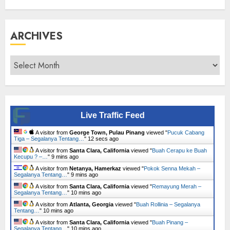
ARCHIVES
Archives
Live Traffic Feed
A visitor from
George Town, Pulau Pinang
viewed "
Pucuk Cabang
Tiga – Segalanya Tentang…
"
13 secs ago
A visitor from
Santa Clara, California
viewed "
Buah Cerapu ke Buah
Kecupu ? –…
"
9 mins ago
A visitor from
Netanya, Hamerkaz
viewed "
Pokok Senna Mekah –
Segalanya Tentang…
"
9 mins ago
A visitor from
Santa Clara, California
viewed "
Remayung Merah –
Segalanya Tentang…
"
10 mins ago
A visitor from
Atlanta, Georgia
viewed "
Buah Rollinia – Segalanya
Tentang…
"
10 mins ago
A visitor from
Santa Clara, California
viewed "
Buah Pinang –
Segalanya Tentang…
"
10 mins ago