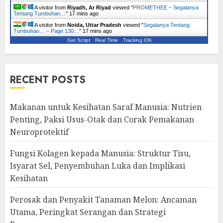
A visitor from
Riyadh, Ar Riyad
viewed "
PROMETHEE – Segalanya
Tentang Tumbuhan…
"
17 mins ago
A visitor from
Noida, Uttar Pradesh
viewed "
Segalanya Tentang
Tumbuhan… – Page 130…
"
17 mins ago
Get Script
Real Time
Tracking ON
RECENT POSTS
Makanan untuk Kesihatan Saraf Manusia: Nutrien
Penting, Paksi Usus-Otak dan Corak Pemakanan
Neuroprotektif
Fungsi Kolagen kepada Manusia: Struktur Tisu,
Isyarat Sel, Penyembuhan Luka dan Implikasi
Kesihatan
Perosak dan Penyakit Tanaman Melon: Ancaman
Utama, Peringkat Serangan dan Strategi