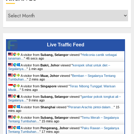
Archives
Live Traffic Feed
A visitor from
Subang, Selangor
viewed "
Heliconia cantik sebagai
tanaman…
"
47 secs ago
A visitor from
Bakri, Johor
viewed "
kerepek sihat untuk diet –
Segalanya…
"
1 min ago
A visitor from
Muar, Johor
viewed "
Bemban – Segalanya Tentang
Tumbuhan…
"
2 mins ago
A visitor from
Singapore
viewed "
Teras Nibong Tunggal: Warisan
Mistik…
"
5 mins ago
A visitor from
Subang, Selangor
viewed "
gambar pokok tongkat ali –
Segalanya…
"
9 mins ago
A visitor from
Shanghai
viewed "
Peranan Arachis pintoi dalam…
"
15
mins ago
A visitor from
Subang, Selangor
viewed "
Temu Merah – Segalanya
Tentang Tumbuhan…
"
15 mins ago
A visitor from
Pengerang, Johor
viewed "
Paku Rawan – Segalanya
Tentang Tumbuhan…
"
17 mins ago