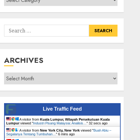
Senarai
Tumbuhan
Search
for:
ARCHIVES
Archives
Live Traffic Feed
A visitor from
Kuala Lumpur, Wilayah Persekutuan Kuala
Lumpur
viewed "
Industri Pisang Malaysia: Analisis…
"
33 secs ago
A visitor from
New York City, New York
viewed "
Buah Abiu –
Segalanya Tentang Tumbuhan…
"
6 mins ago