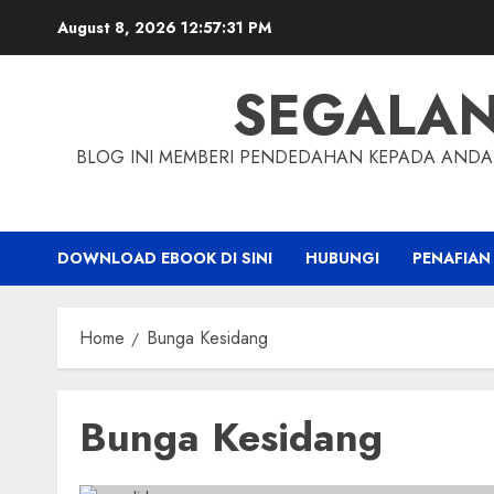
Skip
August 8, 2026
12:57:32 PM
to
content
SEGALA
BLOG INI MEMBERI PENDEDAHAN KEPADA ANDA 
DOWNLOAD EBOOK DI SINI
HUBUNGI
PENAFIAN
Home
Bunga Kesidang
Bunga Kesidang