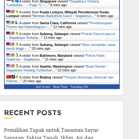
A visitor from
Singapore
viewed "
Segalanya Tentang
Tumbuhan… – Page 71 –…
"
8 mins ago
A visitor from
Kuala Lumpur, Wilayah Persekutuan Kuala
Lumpur
viewed "
Bemban Batik@Ubi Garut – Segalanya…
"
9 mins ago
A visitor from
Santa Clara, California
viewed "
Pendebungaan:
Proses dan Kepentingnya –…
"
12 mins ago
A visitor from
Subang, Selangor
viewed "
Pokok Pancut-pancut
– Segalanya Tentang…
"
13 mins ago
A visitor from
Subang, Selangor
viewed "
Akar mempelas rawat
darah tinggi –…
"
20 mins ago
A visitor from
Baltimore, Maryland
viewed "
Pokok Pakis
Huperzia – Segalanya…
"
21 mins ago
A visitor from
Seattle, Washington
viewed "
Buah Randa –
Segalanya Tentang Tumbuhan…
"
22 mins ago
A visitor from
Beijing
viewed "
Tempoh Berbunga, Berbuah dan
Potensi…
"
25 mins ago
Get Script
Real Time
Tracking ON
RECENT POSTS
Pemilihan Tapak untuk Tanaman Sayur-
Sayuran: Faktor Tanah, Iklim, Air dan