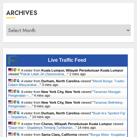
ARCHIVES
Archives
Live Traffic Feed
A visitor from
Kuala Lumpur, Wilayah Persekutuan Kuala Lumpur
viewed "
Pokok Lidah Jin (Sansevieria…
"
2 mins ago
A visitor from
Durham, North Carolina
viewed "
Mandi Bunga: Tradisi
Dalam Masyarakat…
"
3 mins ago
A visitor from
New York City, New York
viewed "
Tanaman Manggis :
Pengenalan –…
"
4 mins ago
A visitor from
New York City, New York
viewed "
Tanaman Belimbing :
Pengenalan –…
"
9 mins ago
A visitor from
Durham, North Carolina
viewed "
Buah Ara ‘Spotted Fig’
– Segalanya…
"
14 mins ago
A visitor from
Cheras, Wilayah Persekutuan Kuala Lumpur
viewed
"
Daun inai – Segalanya Tentang Tumbuhan…
"
14 mins ago
A visitor from
Santa Clara, California
viewed "
Bunga Melur: Keajaiban