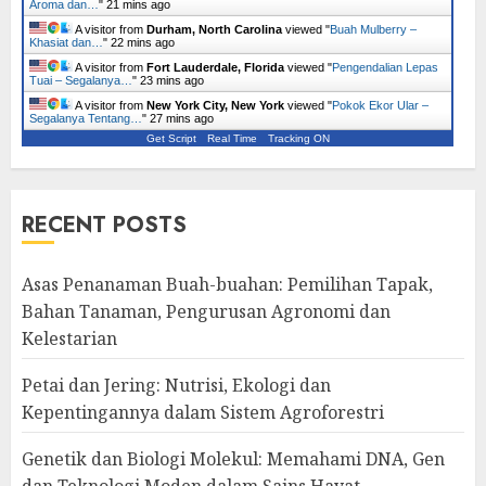
Aroma dan…
"
21 mins ago
A visitor from
Durham, North Carolina
viewed "
Buah Mulberry –
Khasiat dan…
"
22 mins ago
A visitor from
Fort Lauderdale, Florida
viewed "
Pengendalian Lepas
Tuai – Segalanya…
"
23 mins ago
A visitor from
New York City, New York
viewed "
Pokok Ekor Ular –
Segalanya Tentang…
"
27 mins ago
Get Script
Real Time
Tracking ON
RECENT POSTS
Asas Penanaman Buah-buahan: Pemilihan Tapak,
Bahan Tanaman, Pengurusan Agronomi dan
Kelestarian
Petai dan Jering: Nutrisi, Ekologi dan
Kepentingannya dalam Sistem Agroforestri
Genetik dan Biologi Molekul: Memahami DNA, Gen