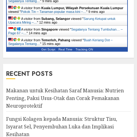
Segalanya Tentang…
"
9 mins ago
A visitor from
Kuala Lumpur, Wilayah Persekutuan Kuala Lumpur
viewed "
Pokok Tin – Tanaman popular masa kini –…
"
9 mins ago
A visitor from
Subang, Selangor
viewed "
Sarung Ketupat untuk
Upacara Miring –…
"
12 mins ago
A visitor from
Singapore
viewed "
Segalanya Tentang Tumbuhan… –
Page 67 –…
"
14 mins ago
A visitor from
Temerloh, Pahang
viewed "
Buah Keriang Dot –
Segalanya Tentang…
"
15 mins ago
Get Script
Real Time
Tracking ON
RECENT POSTS
Makanan untuk Kesihatan Saraf Manusia: Nutrien
Penting, Paksi Usus-Otak dan Corak Pemakanan
Neuroprotektif
Fungsi Kolagen kepada Manusia: Struktur Tisu,
Isyarat Sel, Penyembuhan Luka dan Implikasi
Kesihatan