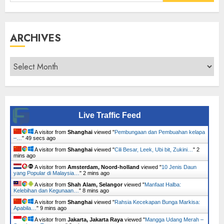
for:
ARCHIVES
Archives
Live Traffic Feed
A visitor from
Shanghai
viewed "
Pembungaan dan Pembuahan kelapa
–…
"
50 secs ago
A visitor from
Shanghai
viewed "
Cili Besar, Leek, Ubi bit, Zukini…
"
2
mins ago
A visitor from
Amsterdam, Noord-holland
viewed "
10 Jenis Daun
yang Popular di Malaysia…
"
2 mins ago
A visitor from
Shah Alam, Selangor
viewed "
Manfaat Halba:
Kelebihan dan Kegunaan…
"
8 mins ago
A visitor from
Shanghai
viewed "
Rahsia Kecekapan Bunga Markisa:
Apabila…
"
9 mins ago
A visitor from
Jakarta, Jakarta Raya
viewed "
Mangga Udang Merah –