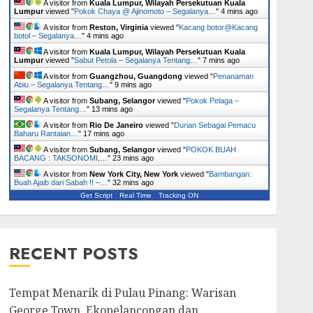
A visitor from
Kuala Lumpur, Wilayah Persekutuan Kuala
Lumpur
viewed "
Pokok Chaya @ Ajinomoto – Segalanya…
"
4 mins ago
A visitor from
Reston, Virginia
viewed "
Kacang botor@Kacang
botol – Segalanya…
"
5 mins ago
A visitor from
Kuala Lumpur, Wilayah Persekutuan Kuala
Lumpur
viewed "
Sabut Petola – Segalanya Tentang…
"
7 mins ago
A visitor from
Guangzhou, Guangdong
viewed "
Penanaman
Abiu – Segalanya Tentang…
"
9 mins ago
A visitor from
Subang, Selangor
viewed "
Pokok Pelaga –
Segalanya Tentang…
"
13 mins ago
A visitor from
Rio De Janeiro
viewed "
Durian Sebagai Pemacu
Baharu Rantaian…
"
17 mins ago
A visitor from
Subang, Selangor
viewed "
POKOK BUAH
BACANG : TAKSONOMI,…
"
23 mins ago
A visitor from
New York City, New York
viewed "
Bambangan:
Buah Ajaib dari Sabah !! –…
"
32 mins ago
Get Script
Real Time
Tracking ON
RECENT POSTS
Tempat Menarik di Pulau Pinang: Warisan
George Town, Ekopelancongan dan