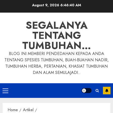
Skip
August 9, 2026
6:46:41 AM
to
content
SEGALANYA
TENTANG
TUMBUHAN…
BLOG INI MEMBERI PENDEDAHAN KEPADA ANDA
TENTANG SPESIES TUMBUHAN, BUAH-BUAHAN NADIR,
TUMBUHAN HERBA, PERTANIAN, KHASIAT TUMBUHAN
DAN ALAM SEMULAJADI..
Primary
Menu
Home
Artikel