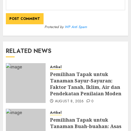
Protected by
WP Anti Spam
RELATED NEWS
Artikel
Pemilihan Tapak untuk
Tanaman Sayur-Sayuran:
Faktor Tanah, Iklim, Air dan
Pendekatan Penilaian Moden
AUGUST 8, 2026
0
Artikel
Pemilihan Tapak untuk
Tanaman Buah-buahan: Asas