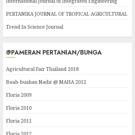
International Journal of Integrated Engineering
PERTANIKA JOURNAL OF TROPICAL AGRICULTURAL
Trend In Science Journal
@PAMERAN PERTANIAN/BUNGA
Agricultural Fair Thailand 2018
Buah-buahan Nadir @ MAHA 2012
Floria 2009
Floria 2010
Floria 2011
Floria 2012