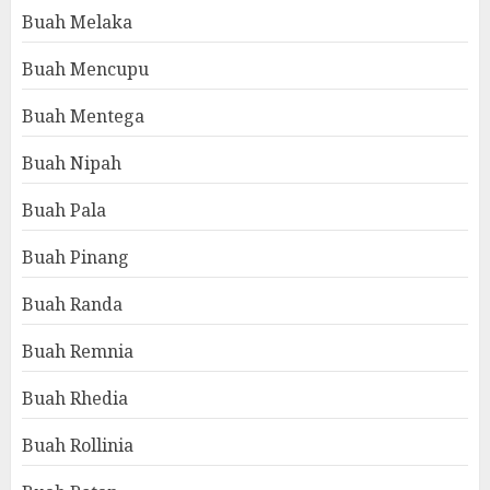
Buah Melaka
Buah Mencupu
Buah Mentega
Buah Nipah
Buah Pala
Buah Pinang
Buah Randa
Buah Remnia
Buah Rhedia
Buah Rollinia