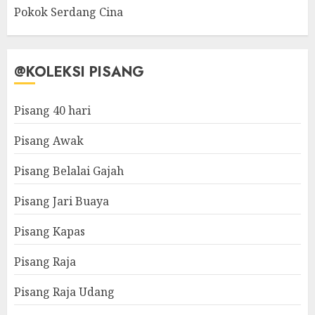
Pokok Serdang Cina
@KOLEKSI PISANG
Pisang 40 hari
Pisang Awak
Pisang Belalai Gajah
Pisang Jari Buaya
Pisang Kapas
Pisang Raja
Pisang Raja Udang