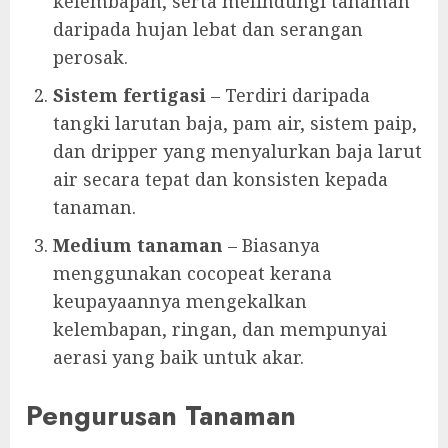
kelembapan, serta melindungi tanaman
daripada hujan lebat dan serangan
perosak.
Sistem fertigasi
– Terdiri daripada
tangki larutan baja, pam air, sistem paip,
dan dripper yang menyalurkan baja larut
air secara tepat dan konsisten kepada
tanaman.
Medium tanaman
– Biasanya
menggunakan cocopeat kerana
keupayaannya mengekalkan
kelembapan, ringan, dan mempunyai
aerasi yang baik untuk akar.
Pengurusan Tanaman