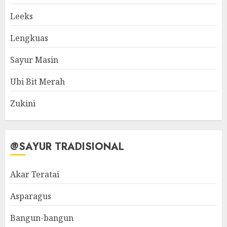
Leeks
Lengkuas
Sayur Masin
Ubi Bit Merah
Zukini
@SAYUR TRADISIONAL
Akar Teratai
Asparagus
Bangun-bangun