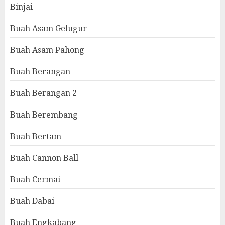
Binjai
Buah Asam Gelugur
Buah Asam Pahong
Buah Berangan
Buah Berangan 2
Buah Berembang
Buah Bertam
Buah Cannon Ball
Buah Cermai
Buah Dabai
Buah Engkabang