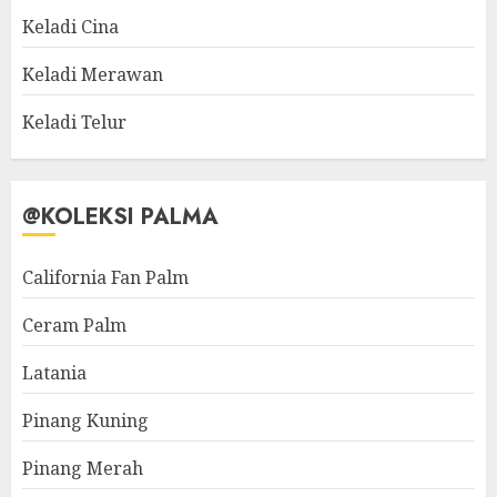
Keladi Cina
Keladi Merawan
Keladi Telur
@KOLEKSI PALMA
California Fan Palm
Ceram Palm
Latania
Pinang Kuning
Pinang Merah