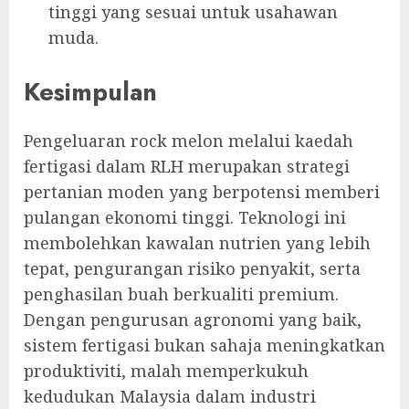
tinggi yang sesuai untuk usahawan
muda.
Kesimpulan
Pengeluaran rock melon melalui kaedah
fertigasi dalam RLH merupakan strategi
pertanian moden yang berpotensi memberi
pulangan ekonomi tinggi. Teknologi ini
membolehkan kawalan nutrien yang lebih
tepat, pengurangan risiko penyakit, serta
penghasilan buah berkualiti premium.
Dengan pengurusan agronomi yang baik,
sistem fertigasi bukan sahaja meningkatkan
produktiviti, malah memperkukuh
kedudukan Malaysia dalam industri