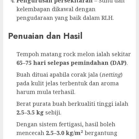
Pengurusan persekitaran
– Suhu dan
kelembapan dikawal dengan
pengudaraan yang baik dalam RLH.
Penuaian dan Hasil
Tempoh matang rock melon ialah sekitar
65–75 hari selepas pemindahan (DAP)
.
Buah dituai apabila corak jala (
netting
)
pada kulit jelas terbentuk dan aroma
harum mula terhasil.
Berat purata buah berkualiti tinggi ialah
2.5–3.5 kg
sebiji.
Dengan sistem fertigasi, hasil boleh
mencecah
2.5–3.0 kg/m²
bergantung