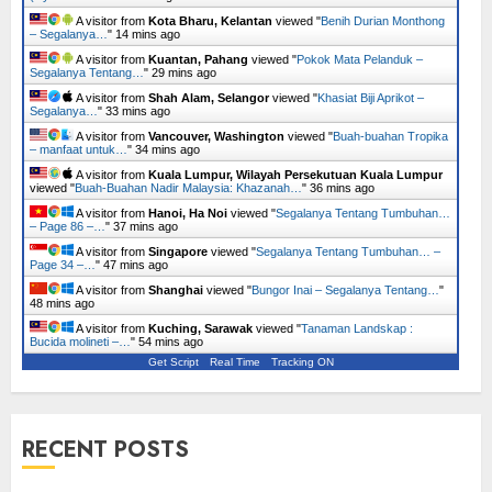
A visitor from
Kota Bharu, Kelantan
viewed "
Benih Durian Monthong
– Segalanya…
"
14 mins ago
A visitor from
Kuantan, Pahang
viewed "
Pokok Mata Pelanduk –
Segalanya Tentang…
"
29 mins ago
A visitor from
Shah Alam, Selangor
viewed "
Khasiat Biji Aprikot –
Segalanya…
"
33 mins ago
A visitor from
Vancouver, Washington
viewed "
Buah-buahan Tropika
– manfaat untuk…
"
34 mins ago
A visitor from
Kuala Lumpur, Wilayah Persekutuan Kuala Lumpur
viewed "
Buah-Buahan Nadir Malaysia: Khazanah…
"
36 mins ago
A visitor from
Hanoi, Ha Noi
viewed "
Segalanya Tentang Tumbuhan…
– Page 86 –…
"
37 mins ago
A visitor from
Singapore
viewed "
Segalanya Tentang Tumbuhan… –
Page 34 –…
"
47 mins ago
A visitor from
Shanghai
viewed "
Bungor Inai – Segalanya Tentang…
"
48 mins ago
A visitor from
Kuching, Sarawak
viewed "
Tanaman Landskap :
Bucida molineti –…
"
54 mins ago
Get Script
Real Time
Tracking ON
RECENT POSTS