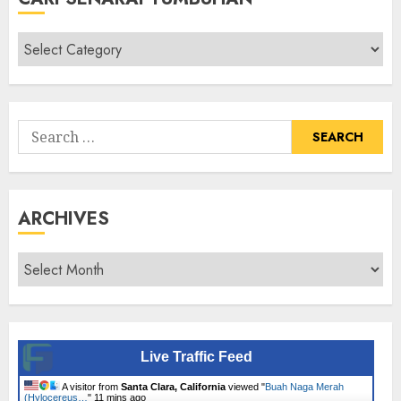
Cari
Senarai
Tumbuhan
Search
for:
ARCHIVES
Archives
Live Traffic Feed
A visitor from
Santa Clara, California
viewed "
Buah Naga Merah
(Hylocereus…
"
11 mins ago