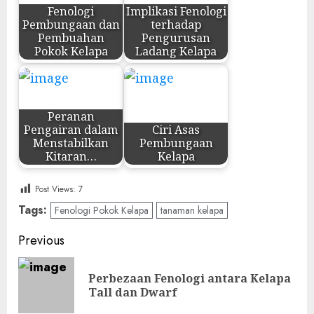
Fenologi
Implikasi Fenologi
Pembungaan dan
terhadap
Pembuahan
Pengurusan
Pokok Kelapa
Ladang Kelapa
Peranan
Pengairan dalam
Ciri Asas
Menstabilkan
Pembungaan
Kitaran…
Kelapa
Post Views:
7
Tags:
Fenologi Pokok Kelapa
tanaman kelapa
Post
Previous
navigation
Perbezaan Fenologi antara Kelapa
Pre
Tall dan Dwarf
pos