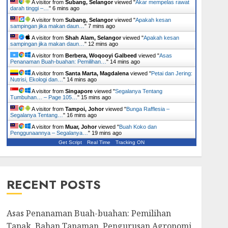
A visitor from
Subang, Selangor
viewed "
Akar mempelas rawat
darah tinggi –…
"
6 mins ago
A visitor from
Subang, Selangor
viewed "
Apakah kesan
sampingan jika makan daun…
"
7 mins ago
A visitor from
Shah Alam, Selangor
viewed "
Apakah kesan
sampingan jika makan daun…
"
12 mins ago
A visitor from
Berbera, Woqooyi Galbeed
viewed "
Asas
Penanaman Buah-buahan: Pemilihan…
"
14 mins ago
A visitor from
Santa Marta, Magdalena
viewed "
Petai dan Jering:
Nutrisi, Ekologi dan…
"
14 mins ago
A visitor from
Singapore
viewed "
Segalanya Tentang
Tumbuhan… – Page 105…
"
15 mins ago
A visitor from
Tampoi, Johor
viewed "
Bunga Rafflesia –
Segalanya Tentang…
"
16 mins ago
A visitor from
Muar, Johor
viewed "
Buah Koko dan
Penggunaannya – Segalanya…
"
19 mins ago
Get Script
Real Time
Tracking ON
RECENT POSTS
Asas Penanaman Buah-buahan: Pemilihan
Tapak, Bahan Tanaman, Pengurusan Agronomi