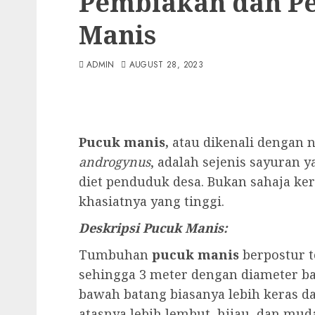
Pembiakan dan P
Manis
ADMIN
AUGUST 28, 2023
Pucuk manis,
atau dikenali dengan n
androgynus
, adalah sejenis sayuran
diet penduduk desa. Bukan sahaja ker
khasiatnya yang tinggi.
Deskripsi Pucuk Manis:
Tumbuhan
pucuk manis
berpostur 
sehingga 3 meter dengan diameter ba
bawah batang biasanya lebih keras 
atasnya lebih lembut, hijau, dan mu