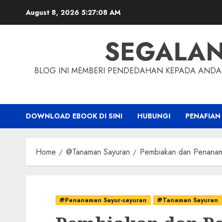
Skip
August 8, 2026
5:27:09 AM
to
content
SEGALA
BLOG INI MEMBERI PENDEDAHAN KEPADA ANDA 
DOWNLOAD EBOOK DI SINI
HUBUNGI
PENAFIAN
Home
@Tanaman Sayuran
Pembiakan dan Penanam
@Penanaman Sayur-sayuran
@Tanaman Sayuran