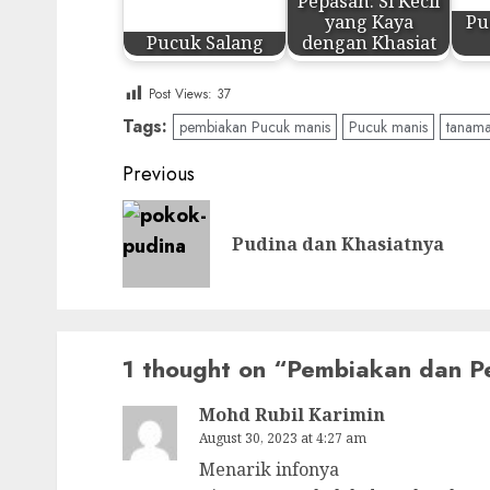
Pepasan: Si Kecil
yang Kaya
Pu
Pucuk Salang
dengan Khasiat
Post Views:
37
Tags:
pembiakan Pucuk manis
Pucuk manis
tanama
Post
Previous
navigation
Pudina dan Khasiatnya
1 thought on “
Pembiakan dan P
Mohd Rubil Karimin
August 30, 2023 at 4:27 am
Menarik infonya