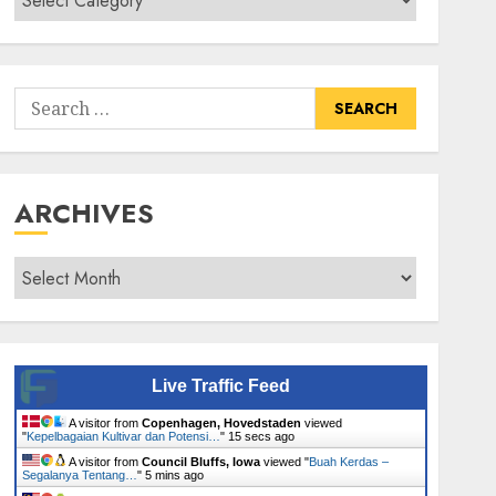
Senarai
Tumbuhan
Search
for:
ARCHIVES
Archives
Live Traffic Feed
A visitor from
Copenhagen, Hovedstaden
viewed
"
Kepelbagaian Kultivar dan Potensi…
"
16 secs ago
A visitor from
Council Bluffs, Iowa
viewed "
Buah Kerdas –
Segalanya Tentang…
"
5 mins ago