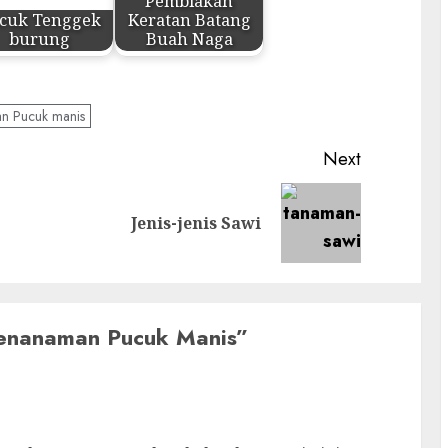
Pembiakan
cuk Tenggek
Keratan Batang
burung
Buah Naga
n Pucuk manis
Next
Previous
Next
Jenis-jenis Sawi
post:
post:
enanaman Pucuk Manis
”