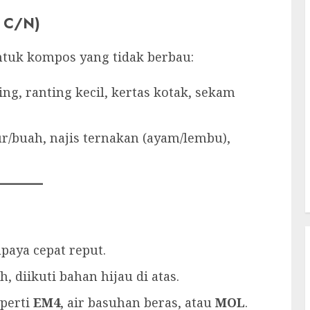
 C/N)
ntuk kompos yang tidak berbau:
ng, ranting kecil, kertas kotak, sekam
ur/buah, najis ternakan (ayam/lembu),
upaya cepat reput.
 diikuti bahan hijau di atas.
eperti
EM4
, air basuhan beras, atau
MOL
.