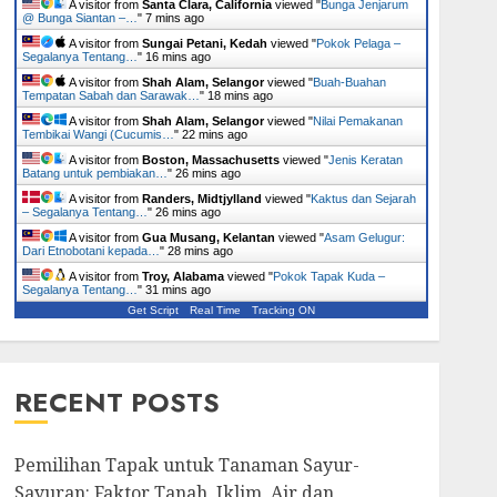
A visitor from
Santa Clara, California
viewed "
Bunga Jenjarum
@ Bunga Siantan –…
"
7 mins ago
A visitor from
Sungai Petani, Kedah
viewed "
Pokok Pelaga –
Segalanya Tentang…
"
16 mins ago
A visitor from
Shah Alam, Selangor
viewed "
Buah-Buahan
Tempatan Sabah dan Sarawak…
"
18 mins ago
A visitor from
Shah Alam, Selangor
viewed "
Nilai Pemakanan
Tembikai Wangi (Cucumis…
"
22 mins ago
A visitor from
Boston, Massachusetts
viewed "
Jenis Keratan
Batang untuk pembiakan…
"
26 mins ago
A visitor from
Randers, Midtjylland
viewed "
Kaktus dan Sejarah
– Segalanya Tentang…
"
26 mins ago
A visitor from
Gua Musang, Kelantan
viewed "
Asam Gelugur:
Dari Etnobotani kepada…
"
28 mins ago
A visitor from
Troy, Alabama
viewed "
Pokok Tapak Kuda –
Segalanya Tentang…
"
31 mins ago
Get Script
Real Time
Tracking ON
RECENT POSTS
Pemilihan Tapak untuk Tanaman Sayur-
Sayuran: Faktor Tanah, Iklim, Air dan