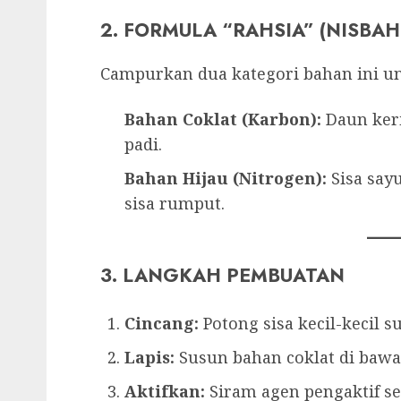
2. FORMULA “RAHSIA” (NISBAH
Campurkan dua kategori bahan ini u
Bahan Coklat (Karbon):
Daun keri
padi.
Bahan Hijau (Nitrogen):
Sisa say
sisa rumput.
3. LANGKAH PEMBUATAN
Cincang:
Potong sisa kecil-kecil s
Lapis:
Susun bahan coklat di bawah,
Aktifkan:
Siram agen pengaktif s