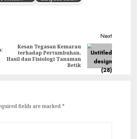
Next
Kesan Tegasan Kemarau
:
terhadap Pertumbuhan,
Previous
Next
Hasil dan Fisiologi Tanaman
post:
post:
Betik
equired fields are marked
*