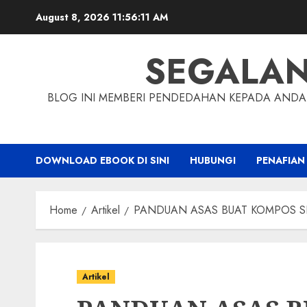
Skip
August 8, 2026
11:56:12 AM
to
content
SEGALA
BLOG INI MEMBERI PENDEDAHAN KEPADA ANDA 
DOWNLOAD EBOOK DI SINI
HUBUNGI
PENAFIAN
Home
Artikel
PANDUAN ASAS BUAT KOMPOS S
Artikel