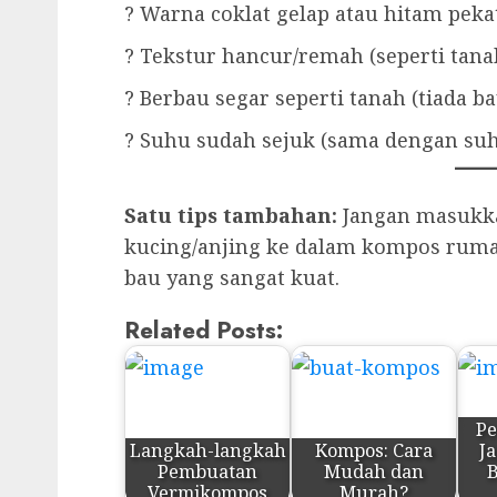
? Warna coklat gelap atau hitam pekat
? Tekstur hancur/remah (seperti tana
? Berbau segar seperti tanah (tiada b
? Suhu sudah sejuk (sama dengan suh
Satu tips tambahan:
Jangan masukkan
kucing/anjing ke dalam kompos ruma
bau yang sangat kuat.
Related Posts:
P
Langkah-langkah
Kompos: Cara
J
Pembuatan
Mudah dan
B
Vermikompos
Murah?