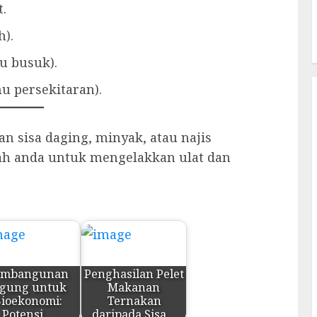
.
h).
au busuk).
u persekitaran).
 sisa daging, minyak, atau najis
h anda untuk mengelakkan ulat dan
embangunan
Penghasilan Pelet
agung untuk
Makanan
ioekonomi:
Ternakan
Potensi…
daripada Sisa…