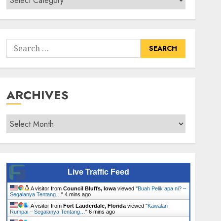
Senarai
Tumbuhan
Search
for:
ARCHIVES
Archives
Live Traffic Feed
A visitor from
Council Bluffs, Iowa
viewed "
Buah Pelik apa ni? –
Segalanya Tentang…
"
4 mins ago
A visitor from
Fort Lauderdale, Florida
viewed "
Kawalan
Rumpai – Segalanya Tentang…
"
6 mins ago