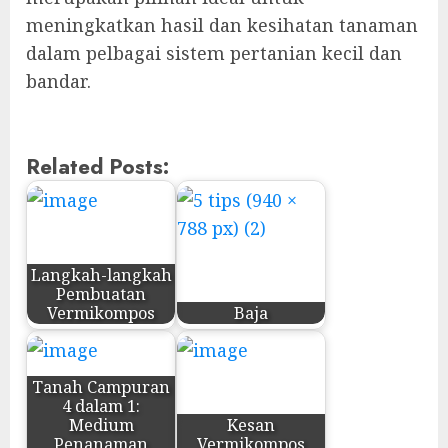
meningkatkan hasil dan kesihatan tanaman
dalam pelbagai sistem pertanian kecil dan
bandar.
Related Posts:
Langkah-langkah
Pembuatan
Vermikompos
Baja
Tanah Campuran
4 dalam 1:
Medium
Kesan
Penanaman
Vermikompos