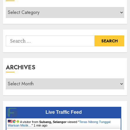
Cari
Senarai
Tumbuhan
Search
for:
ARCHIVES
Archives
Live Traffic Feed
A visitor from
Subang, Selangor
viewed "
Teras Nibong Tunggal:
Warisan Mistik…
"
1 min ago