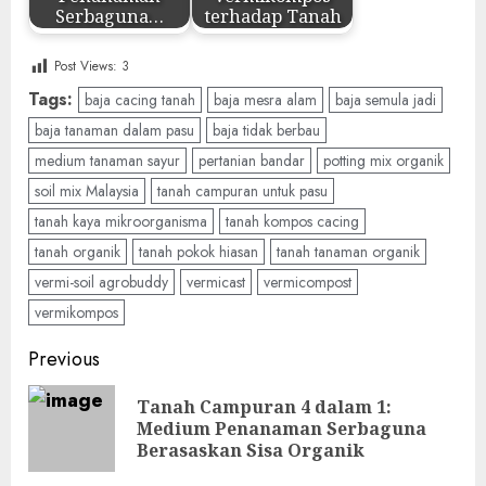
Serbaguna…
terhadap Tanah
Post Views:
3
Tags:
baja cacing tanah
baja mesra alam
baja semula jadi
baja tanaman dalam pasu
baja tidak berbau
medium tanaman sayur
pertanian bandar
potting mix organik
soil mix Malaysia
tanah campuran untuk pasu
tanah kaya mikroorganisma
tanah kompos cacing
tanah organik
tanah pokok hiasan
tanah tanaman organik
vermi-soil agrobuddy
vermicast
vermicompost
vermikompos
Post
Previous
navigation
Tanah Campuran 4 dalam 1:
Pre
Medium Penanaman Serbaguna
pos
Berasaskan Sisa Organik