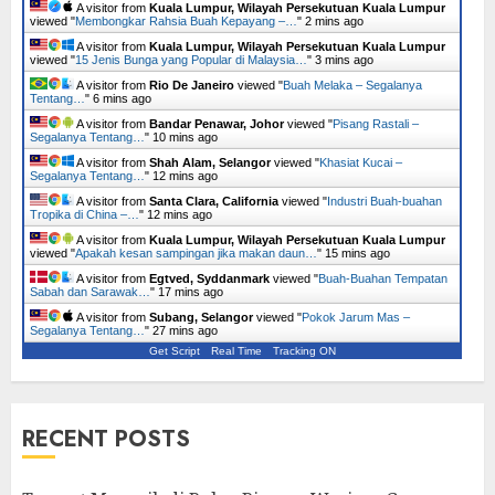
A visitor from
Kuala Lumpur, Wilayah Persekutuan Kuala Lumpur
viewed "
Membongkar Rahsia Buah Kepayang –…
"
2 mins ago
A visitor from
Kuala Lumpur, Wilayah Persekutuan Kuala Lumpur
viewed "
15 Jenis Bunga yang Popular di Malaysia…
"
3 mins ago
A visitor from
Rio De Janeiro
viewed "
Buah Melaka – Segalanya
Tentang…
"
6 mins ago
A visitor from
Bandar Penawar, Johor
viewed "
Pisang Rastali –
Segalanya Tentang…
"
10 mins ago
A visitor from
Shah Alam, Selangor
viewed "
Khasiat Kucai –
Segalanya Tentang…
"
12 mins ago
A visitor from
Santa Clara, California
viewed "
Industri Buah-buahan
Tropika di China –…
"
13 mins ago
A visitor from
Kuala Lumpur, Wilayah Persekutuan Kuala Lumpur
viewed "
Apakah kesan sampingan jika makan daun…
"
15 mins ago
A visitor from
Egtved, Syddanmark
viewed "
Buah-Buahan Tempatan
Sabah dan Sarawak…
"
17 mins ago
A visitor from
Subang, Selangor
viewed "
Pokok Jarum Mas –
Segalanya Tentang…
"
27 mins ago
Get Script
Real Time
Tracking ON
RECENT POSTS