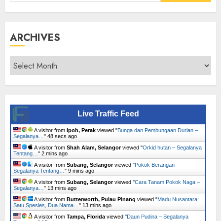
for:
ARCHIVES
Archives
Live Traffic Feed
A visitor from
Ipoh, Perak
viewed "
Bunga dan Pembungaan Durian –
Segalanya…
"
49 secs ago
A visitor from
Shah Alam, Selangor
viewed "
Orkid hutan – Segalanya
Tentang…
"
2 mins ago
A visitor from
Subang, Selangor
viewed "
Pokok Berangan –
Segalanya Tentang…
"
9 mins ago
A visitor from
Subang, Selangor
viewed "
Cara Tanam Pokok Naga –
Segalanya…
"
13 mins ago
A visitor from
Butterworth, Pulau Pinang
viewed "
Madu Nusantara:
Satu Spesies, Dua Nama…
"
13 mins ago
A visitor from
Tampa, Florida
viewed "
Daun Pudina – Segalanya