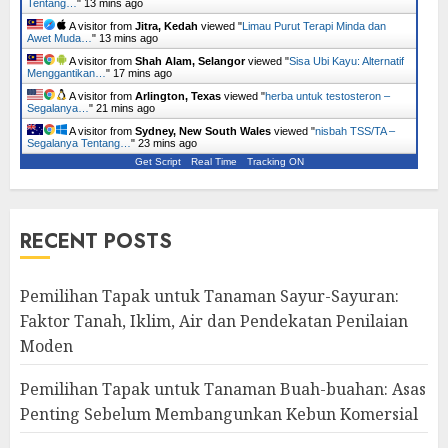
Tentang…
"
13 mins ago
A visitor from
Jitra, Kedah
viewed "
Limau Purut Terapi Minda dan
Awet Muda…
"
13 mins ago
A visitor from
Shah Alam, Selangor
viewed "
Sisa Ubi Kayu: Alternatif
Menggantikan…
"
17 mins ago
A visitor from
Arlington, Texas
viewed "
herba untuk testosteron –
Segalanya…
"
21 mins ago
A visitor from
Sydney, New South Wales
viewed "
nisbah TSS/TA –
Segalanya Tentang…
"
23 mins ago
Get Script
Real Time
Tracking ON
RECENT POSTS
Pemilihan Tapak untuk Tanaman Sayur-Sayuran:
Faktor Tanah, Iklim, Air dan Pendekatan Penilaian
Moden
Pemilihan Tapak untuk Tanaman Buah-buahan: Asas
Penting Sebelum Membangunkan Kebun Komersial