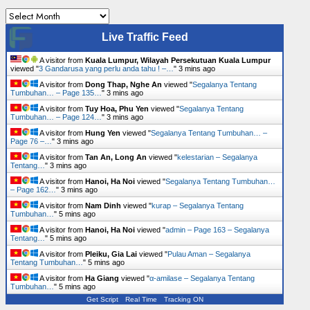
Archives
Live Traffic Feed
A visitor from
Kuala Lumpur, Wilayah Persekutuan Kuala Lumpur
viewed "
3 Gandarusa yang perlu anda tahu ! –…
"
3 mins ago
A visitor from
Dong Thap, Nghe An
viewed "
Segalanya Tentang
Tumbuhan… – Page 135…
"
3 mins ago
A visitor from
Tuy Hoa, Phu Yen
viewed "
Segalanya Tentang
Tumbuhan… – Page 124…
"
3 mins ago
A visitor from
Hung Yen
viewed "
Segalanya Tentang Tumbuhan… –
Page 76 –…
"
3 mins ago
A visitor from
Tan An, Long An
viewed "
kelestarian – Segalanya
Tentang…
"
3 mins ago
A visitor from
Hanoi, Ha Noi
viewed "
Segalanya Tentang Tumbuhan…
– Page 162…
"
3 mins ago
A visitor from
Nam Dinh
viewed "
kurap – Segalanya Tentang
Tumbuhan…
"
5 mins ago
A visitor from
Hanoi, Ha Noi
viewed "
admin – Page 163 – Segalanya
Tentang…
"
5 mins ago
A visitor from
Pleiku, Gia Lai
viewed "
Pulau Aman – Segalanya
Tentang Tumbuhan…
"
5 mins ago
A visitor from
Ha Giang
viewed "
α-amilase – Segalanya Tentang
Tumbuhan…
"
5 mins ago
Get Script
Real Time
Tracking ON