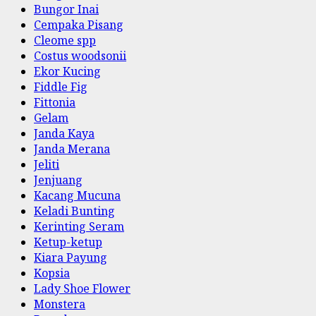
Bungor Inai
Cempaka Pisang
Cleome spp
Costus woodsonii
Ekor Kucing
Fiddle Fig
Fittonia
Gelam
Janda Kaya
Janda Merana
Jeliti
Jenjuang
Kacang Mucuna
Keladi Bunting
Kerinting Seram
Ketup-ketup
Kiara Payung
Kopsia
Lady Shoe Flower
Monstera