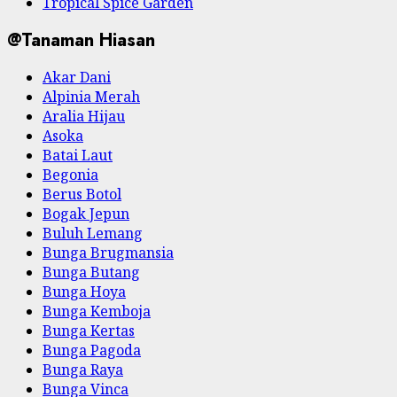
Tropical Spice Garden
@Tanaman Hiasan
Akar Dani
Alpinia Merah
Aralia Hijau
Asoka
Batai Laut
Begonia
Berus Botol
Bogak Jepun
Buluh Lemang
Bunga Brugmansia
Bunga Butang
Bunga Hoya
Bunga Kemboja
Bunga Kertas
Bunga Pagoda
Bunga Raya
Bunga Vinca