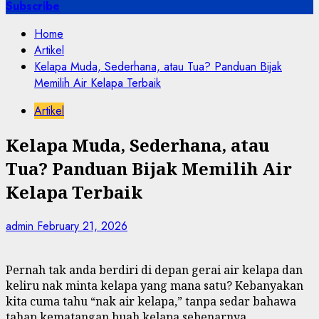
for:
Subscribe
Home
Artikel
Kelapa Muda, Sederhana, atau Tua? Panduan Bijak
Memilih Air Kelapa Terbaik
Artikel
Kelapa Muda, Sederhana, atau
Tua? Panduan Bijak Memilih Air
Kelapa Terbaik
admin
February 21, 2026
Pernah tak anda berdiri di depan gerai air kelapa dan
keliru nak minta kelapa yang mana satu? Kebanyakan
kita cuma tahu “nak air kelapa,” tanpa sedar bahawa
tahap kematangan buah kelapa sebenarnya