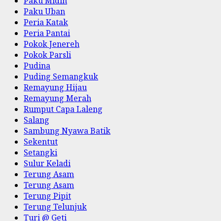
Paku Midin
Paku Uban
Peria Katak
Peria Pantai
Pokok Jenereh
Pokok Parsli
Pudina
Puding Semangkuk
Remayung Hijau
Remayung Merah
Rumput Capa Laleng
Salang
Sambung Nyawa Batik
Sekentut
Setangki
Sulur Keladi
Terung Asam
Terung Asam
Terung Pipit
Terung Telunjuk
Turi @ Geti