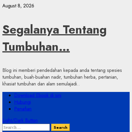
Skip
August 8, 2026
to
content
Segalanya Tentang
Tumbuhan…
Blog ini memberi pendedahan kepada anda tentang spesies
tumbuhan, buah-buahan nadir, tumbuhan herba, pertanian,
khasiat tumbuhan dan alam semulajadi..
Primary
Download Ebook di sini
Menu
Hubungi
Penafian
Light/Dark Button
Search