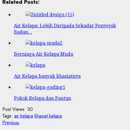
Related Posts:
Air Kelapa: Lebih Daripada Sekadar Penyejuk
Badan…
Berniaga Air Kelapa Muda
Air Kelapa banyak khasiatnya
Pokok Kelapa dan Pantun
Post Views:
30
Tags:
air kelapa
khasiat kelapa
Post
Previous
Previous
post: