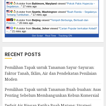
A visitor from
Baltimore, Maryland
viewed "
Pokok Pakis Huperzia –
Segalanya…
"
17 mins ago
A visitor from
Seattle, Washington
viewed "
Buah Randa – Segalanya
Tentang Tumbuhan…
"
17 mins ago
A visitor from
Beijing
viewed "
Tempoh Berbunga, Berbuah dan
Potensi…
"
20 mins ago
A visitor from
Skudai, Johor
viewed "
Carian Popular berkaitan Keladi?
–…
"
21 mins ago
Get Script
Real Time
Tracking ON
RECENT POSTS
Pemilihan Tapak untuk Tanaman Sayur-Sayuran:
Faktor Tanah, Iklim, Air dan Pendekatan Penilaian
Moden
Pemilihan Tapak untuk Tanaman Buah-buahan: Asas
Penting Sebelum Membangunkan Kebun Komersial
Defisit Air Ringan Ketika Buah Matang: Strategi