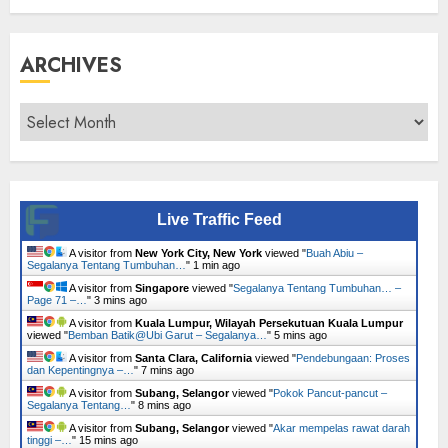
ARCHIVES
Archives
Live Traffic Feed
A visitor from
New York City, New York
viewed "
Buah Abiu –
Segalanya Tentang Tumbuhan…
"
1 min ago
A visitor from
Singapore
viewed "
Segalanya Tentang Tumbuhan… –
Page 71 –…
"
3 mins ago
A visitor from
Kuala Lumpur, Wilayah Persekutuan Kuala Lumpur
viewed "
Bemban Batik@Ubi Garut – Segalanya…
"
5 mins ago
A visitor from
Santa Clara, California
viewed "
Pendebungaan: Proses
dan Kepentingnya –…
"
7 mins ago
A visitor from
Subang, Selangor
viewed "
Pokok Pancut-pancut –
Segalanya Tentang…
"
8 mins ago
A visitor from
Subang, Selangor
viewed "
Akar mempelas rawat darah
tinggi –…
"
15 mins ago