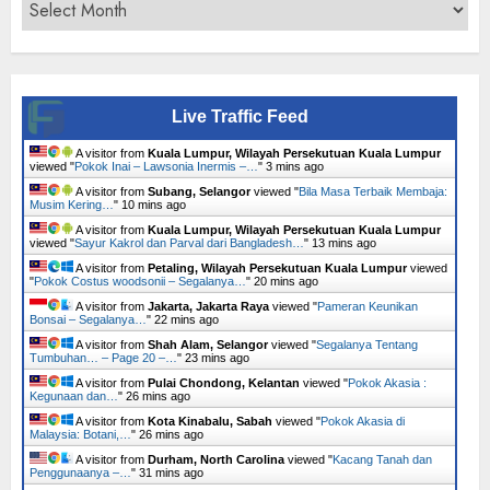
Archives
Live Traffic Feed
A visitor from
Kuala Lumpur, Wilayah Persekutuan Kuala Lumpur
viewed "
Pokok Inai – Lawsonia Inermis –…
"
3 mins ago
A visitor from
Subang, Selangor
viewed "
Bila Masa Terbaik Membaja:
Musim Kering…
"
10 mins ago
A visitor from
Kuala Lumpur, Wilayah Persekutuan Kuala Lumpur
viewed "
Sayur Kakrol dan Parval dari Bangladesh…
"
13 mins ago
A visitor from
Petaling, Wilayah Persekutuan Kuala Lumpur
viewed
"
Pokok Costus woodsonii – Segalanya…
"
20 mins ago
A visitor from
Jakarta, Jakarta Raya
viewed "
Pameran Keunikan
Bonsai – Segalanya…
"
22 mins ago
A visitor from
Shah Alam, Selangor
viewed "
Segalanya Tentang
Tumbuhan… – Page 20 –…
"
23 mins ago
A visitor from
Pulai Chondong, Kelantan
viewed "
Pokok Akasia :
Kegunaan dan…
"
26 mins ago
A visitor from
Kota Kinabalu, Sabah
viewed "
Pokok Akasia di
Malaysia: Botani,…
"
26 mins ago
A visitor from
Durham, North Carolina
viewed "
Kacang Tanah dan
Penggunaanya –…
"
31 mins ago