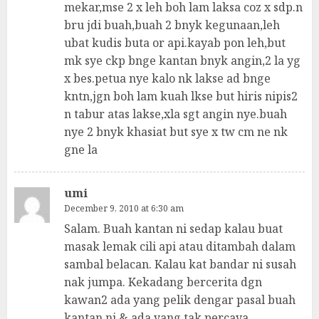
mekar,mse 2 x leh boh lam laksa coz x sdp.n
bru jdi buah,buah 2 bnyk kegunaan,leh
ubat kudis buta or api.kayab pon leh,but
mk sye ckp bnge kantan bnyk angin,2 la yg
x bes.petua nye kalo nk lakse ad bnge
kntn,jgn boh lam kuah lkse but hiris nipis2
n tabur atas lakse,xla sgt angin nye.buah
nye 2 bnyk khasiat but sye x tw cm ne nk
gne la
umi
December 9, 2010 at 6:30 am
Salam. Buah kantan ni sedap kalau buat
masak lemak cili api atau ditambah dalam
sambal belacan. Kalau kat bandar ni susah
nak jumpa. Kekadang bercerita dgn
kawan2 ada yang pelik dengar pasal buah
kantan ni & ada yang tak percaya