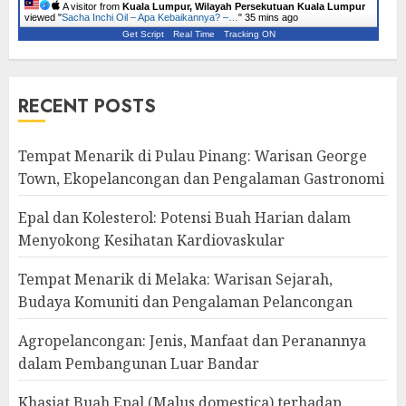
A visitor from
Kuala Lumpur, Wilayah Persekutuan Kuala Lumpur
viewed "
Sacha Inchi Oil – Apa Kebaikannya? –…
"
35 mins ago
Get Script
Real Time
Tracking ON
RECENT POSTS
Tempat Menarik di Pulau Pinang: Warisan George
Town, Ekopelancongan dan Pengalaman Gastronomi
Epal dan Kolesterol: Potensi Buah Harian dalam
Menyokong Kesihatan Kardiovaskular
Tempat Menarik di Melaka: Warisan Sejarah,
Budaya Komuniti dan Pengalaman Pelancongan
Agropelancongan: Jenis, Manfaat dan Peranannya
dalam Pembangunan Luar Bandar
Khasiat Buah Epal (Malus domestica) terhadap