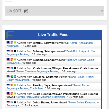
Archives
Live Traffic Feed
A visitor from
Bintulu, Sarawak
viewed "
Ubi Kemili : Khasiat dan
Kegunaan –…
"
1 min ago
A visitor from
Subang, Selangor
viewed "
Buah Pokok Apa ni…? –
Segalanya Tentang…
"
3 mins ago
A visitor from
Subang, Selangor
viewed "
Buah Ara Telinga Gajah –
Segalanya…
"
5 mins ago
A visitor from
Kuala Lumpur, Wilayah Persekutuan Kuala Lumpur
viewed "
Pokok Ceraka – Segalanya Tentang…
"
6 mins ago
A visitor from
San Jose, California
viewed "
Mandi Bunga: Tradisi
Dalam Masyarakat…
"
9 mins ago
A visitor from
Petaling Jaya, Selangor
viewed "
Pokok Turi –
Segalanya Tentang Tumbuhan…
"
10 mins ago
A visitor from
Kuala Lumpur, Wilayah Persekutuan Kuala Lumpur
viewed "
Serbuk Halia Madu: Minuman Tradisional…
"
16 mins ago
A visitor from
Johor Bahru, Johor
viewed "
Pokok Bidara Kampung –
Segalanya…
"
17 mins ago