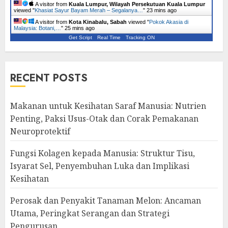
A visitor from
Kuala Lumpur, Wilayah Persekutuan Kuala Lumpur
viewed "
Khasiat Sayur Bayam Merah – Segalanya…
"
23 mins ago
A visitor from
Kota Kinabalu, Sabah
viewed "
Pokok Akasia di
Malaysia: Botani,…
"
25 mins ago
Get Script
Real Time
Tracking ON
RECENT POSTS
Makanan untuk Kesihatan Saraf Manusia: Nutrien
Penting, Paksi Usus-Otak dan Corak Pemakanan
Neuroprotektif
Fungsi Kolagen kepada Manusia: Struktur Tisu,
Isyarat Sel, Penyembuhan Luka dan Implikasi
Kesihatan
Perosak dan Penyakit Tanaman Melon: Ancaman
Utama, Peringkat Serangan dan Strategi
Pengurusan