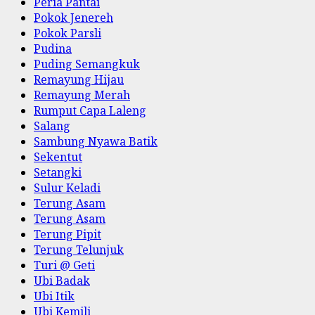
Peria Pantai
Pokok Jenereh
Pokok Parsli
Pudina
Puding Semangkuk
Remayung Hijau
Remayung Merah
Rumput Capa Laleng
Salang
Sambung Nyawa Batik
Sekentut
Setangki
Sulur Keladi
Terung Asam
Terung Asam
Terung Pipit
Terung Telunjuk
Turi @ Geti
Ubi Badak
Ubi Itik
Ubi Kemili