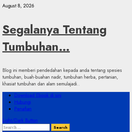
Skip
August 8, 2026
to
content
Segalanya Tentang
Tumbuhan…
Blog ini memberi pendedahan kepada anda tentang spesies
tumbuhan, buah-buahan nadir, tumbuhan herba, pertanian,
khasiat tumbuhan dan alam semulajadi..
Primary
Download Ebook di sini
Menu
Hubungi
Penafian
Light/Dark Button
Search