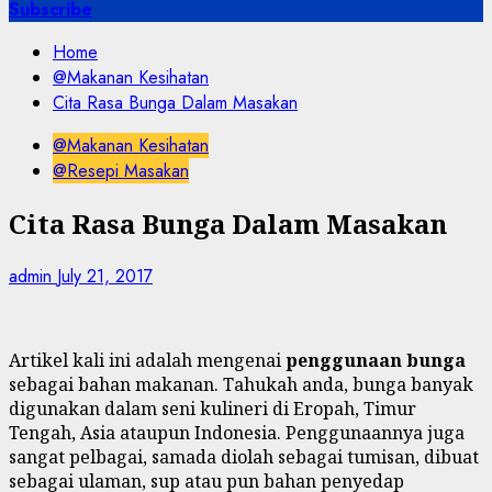
for:
Subscribe
Home
@Makanan Kesihatan
Cita Rasa Bunga Dalam Masakan
@Makanan Kesihatan
@Resepi Masakan
Cita Rasa Bunga Dalam Masakan
admin
July 21, 2017
Artikel kali ini adalah mengenai
penggunaan bunga
sebagai bahan makanan. Tahukah anda, bunga banyak
digunakan dalam seni kulineri di Eropah, Timur
Tengah, Asia ataupun Indonesia. Penggunaannya juga
sangat pelbagai, samada diolah sebagai tumisan, dibuat
sebagai ulaman, sup atau pun bahan penyedap