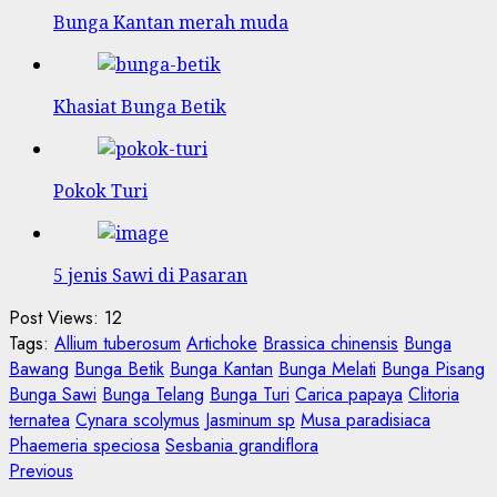
Bunga Kantan merah muda
Khasiat Bunga Betik
Pokok Turi
5 jenis Sawi di Pasaran
Post Views:
12
Tags:
Allium tuberosum
Artichoke
Brassica chinensis
Bunga
Bawang
Bunga Betik
Bunga Kantan
Bunga Melati
Bunga Pisang
Bunga Sawi
Bunga Telang
Bunga Turi
Carica papaya
Clitoria
ternatea
Cynara scolymus
Jasminum sp
Musa paradisiaca
Phaemeria speciosa
Sesbania grandiflora
Post
Previous
Previous
post: