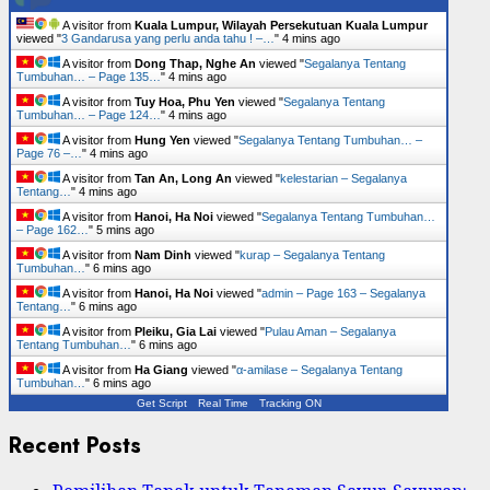
A visitor from
Kuala Lumpur, Wilayah Persekutuan Kuala Lumpur
viewed "
3 Gandarusa yang perlu anda tahu ! –…
"
4 mins ago
A visitor from
Dong Thap, Nghe An
viewed "
Segalanya Tentang
Tumbuhan… – Page 135…
"
4 mins ago
A visitor from
Tuy Hoa, Phu Yen
viewed "
Segalanya Tentang
Tumbuhan… – Page 124…
"
4 mins ago
A visitor from
Hung Yen
viewed "
Segalanya Tentang Tumbuhan… –
Page 76 –…
"
4 mins ago
A visitor from
Tan An, Long An
viewed "
kelestarian – Segalanya
Tentang…
"
5 mins ago
A visitor from
Hanoi, Ha Noi
viewed "
Segalanya Tentang Tumbuhan…
– Page 162…
"
5 mins ago
A visitor from
Nam Dinh
viewed "
kurap – Segalanya Tentang
Tumbuhan…
"
6 mins ago
A visitor from
Hanoi, Ha Noi
viewed "
admin – Page 163 – Segalanya
Tentang…
"
6 mins ago
A visitor from
Pleiku, Gia Lai
viewed "
Pulau Aman – Segalanya
Tentang Tumbuhan…
"
6 mins ago
A visitor from
Ha Giang
viewed "
α-amilase – Segalanya Tentang
Tumbuhan…
"
6 mins ago
Get Script
Real Time
Tracking ON
Recent Posts