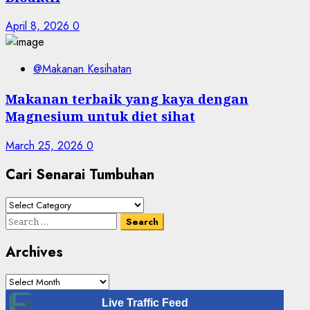
April 8, 2026
0
@Makanan Kesihatan
Makanan terbaik yang kaya dengan
Magnesium untuk diet sihat
March 25, 2026
0
Cari Senarai Tumbuhan
Cari
Senarai
Search
Tumbuhan
for:
Archives
Archives
Live Traffic Feed