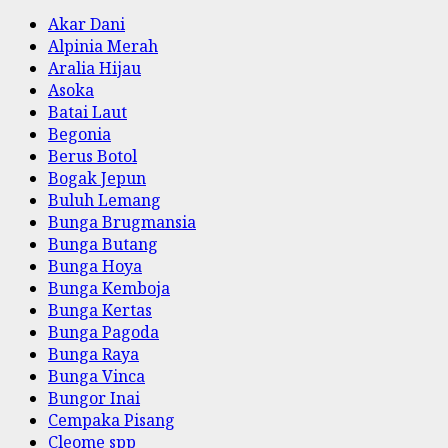
Akar Dani
Alpinia Merah
Aralia Hijau
Asoka
Batai Laut
Begonia
Berus Botol
Bogak Jepun
Buluh Lemang
Bunga Brugmansia
Bunga Butang
Bunga Hoya
Bunga Kemboja
Bunga Kertas
Bunga Pagoda
Bunga Raya
Bunga Vinca
Bungor Inai
Cempaka Pisang
Cleome spp