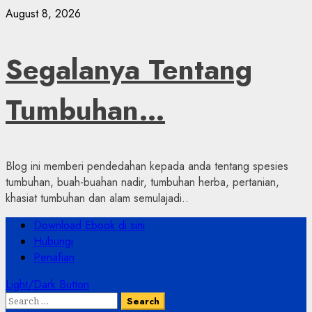
Skip
August 8, 2026
to
content
Segalanya Tentang
Tumbuhan…
Blog ini memberi pendedahan kepada anda tentang spesies
tumbuhan, buah-buahan nadir, tumbuhan herba, pertanian,
khasiat tumbuhan dan alam semulajadi..
Primary
Download Ebook di sini
Menu
Hubungi
Penafian
Light/Dark Button
Search