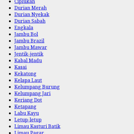
Ciplukan
Durian Merah
Durian Nyekak
Durian Sabah
Engkala
Jambu Bol
Jambu Brazil
Jambu Mawar
Jentik-jentik
Kabal Madu
Kasai
Kekatong
Kelapa Laut
Kelumpang Burung
Kelumpang Jari
Keriang Dot
Ketapang
Labu Kayu
Letup-letup
Limau Kasturi Batik
Limau Pagar