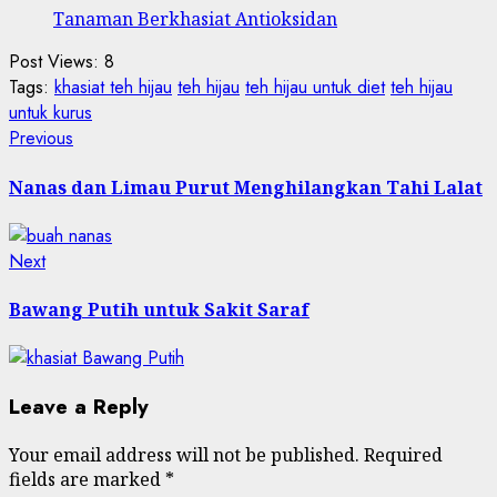
Tanaman Berkhasiat Antioksidan
Post Views:
8
Tags:
khasiat teh hijau
teh hijau
teh hijau untuk diet
teh hijau
untuk kurus
Post
Previous
Previous
post:
navigation
Nanas dan Limau Purut Menghilangkan Tahi Lalat
Next
Next
post:
Bawang Putih untuk Sakit Saraf
Leave a Reply
Your email address will not be published.
Required
fields are marked
*