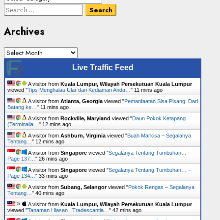
Senarai
Search
Tumbuhan
for:
Archives
Archives
Live Traffic Feed
A visitor from
Kuala Lumpur, Wilayah Persekutuan Kuala Lumpur
viewed "
Tips Menghalau Ular dari Kediaman Anda…
"
11 mins ago
A visitor from
Atlanta, Georgia
viewed "
Pemanfaatan Sisa Pisang: Dari
Batang ke…
"
11 mins ago
A visitor from
Rockville, Maryland
viewed "
Daun Pokok Ketapang
(Terminalia…
"
12 mins ago
A visitor from
Ashburn, Virginia
viewed "
Buah Markisa – Segalanya
Tentang…
"
12 mins ago
A visitor from
Singapore
viewed "
Segalanya Tentang Tumbuhan… –
Page 137…
"
26 mins ago
A visitor from
Singapore
viewed "
Segalanya Tentang Tumbuhan… –
Page 134…
"
33 mins ago
A visitor from
Subang, Selangor
viewed "
Pokok Rengas – Segalanya
Tentang…
"
40 mins ago
A visitor from
Kuala Lumpur, Wilayah Persekutuan Kuala Lumpur
viewed "
Tanaman Hiasan : Tradescantia…
"
42 mins ago