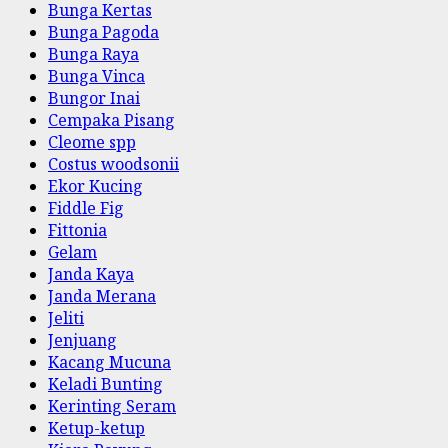
Bunga Kertas
Bunga Pagoda
Bunga Raya
Bunga Vinca
Bungor Inai
Cempaka Pisang
Cleome spp
Costus woodsonii
Ekor Kucing
Fiddle Fig
Fittonia
Gelam
Janda Kaya
Janda Merana
Jeliti
Jenjuang
Kacang Mucuna
Keladi Bunting
Kerinting Seram
Ketup-ketup