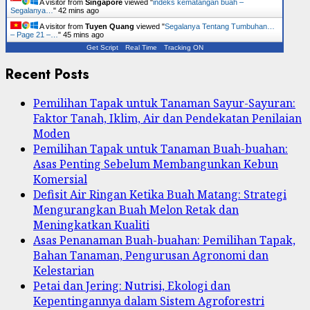
A visitor from
Singapore
viewed "
indeks kematangan buah –
Segalanya…
"
42 mins ago
A visitor from
Tuyen Quang
viewed "
Segalanya Tentang Tumbuhan…
– Page 21 –…
"
45 mins ago
Get Script
Real Time
Tracking ON
Recent Posts
Pemilihan Tapak untuk Tanaman Sayur-Sayuran:
Faktor Tanah, Iklim, Air dan Pendekatan Penilaian
Moden
Pemilihan Tapak untuk Tanaman Buah-buahan:
Asas Penting Sebelum Membangunkan Kebun
Komersial
Defisit Air Ringan Ketika Buah Matang: Strategi
Mengurangkan Buah Melon Retak dan
Meningkatkan Kualiti
Asas Penanaman Buah-buahan: Pemilihan Tapak,
Bahan Tanaman, Pengurusan Agronomi dan
Kelestarian
Petai dan Jering: Nutrisi, Ekologi dan
Kepentingannya dalam Sistem Agroforestri