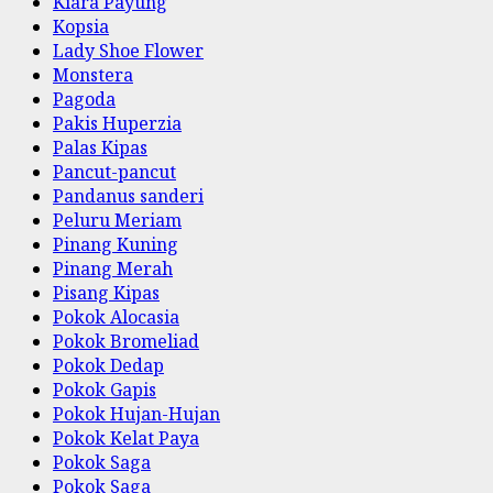
Kiara Payung
Kopsia
Lady Shoe Flower
Monstera
Pagoda
Pakis Huperzia
Palas Kipas
Pancut-pancut
Pandanus sanderi
Peluru Meriam
Pinang Kuning
Pinang Merah
Pisang Kipas
Pokok Alocasia
Pokok Bromeliad
Pokok Dedap
Pokok Gapis
Pokok Hujan-Hujan
Pokok Kelat Paya
Pokok Saga
Pokok Saga