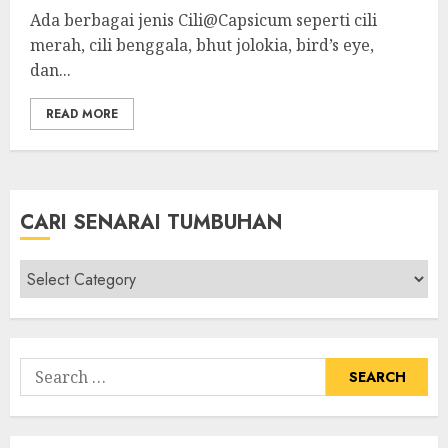
Ada berbagai jenis Cili@Capsicum seperti cili
merah, cili benggala, bhut jolokia, bird’s eye,
dan...
READ MORE
CARI SENARAI TUMBUHAN
Cari
Senarai
Tumbuhan
Search
for: