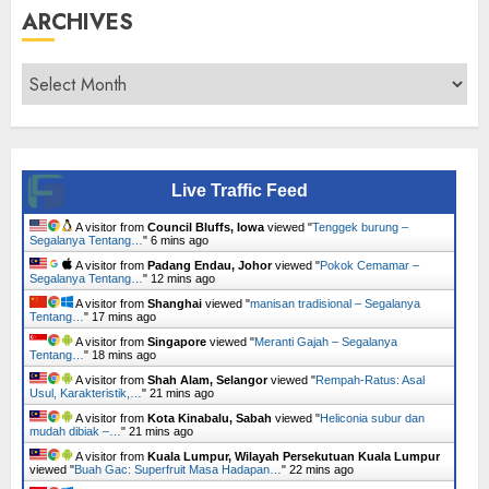
ARCHIVES
Archives
Live Traffic Feed
A visitor from
Council Bluffs, Iowa
viewed "
Tenggek burung –
Segalanya Tentang…
"
6 mins ago
A visitor from
Padang Endau, Johor
viewed "
Pokok Cemamar –
Segalanya Tentang…
"
12 mins ago
A visitor from
Shanghai
viewed "
manisan tradisional – Segalanya
Tentang…
"
17 mins ago
A visitor from
Singapore
viewed "
Meranti Gajah – Segalanya
Tentang…
"
18 mins ago
A visitor from
Shah Alam, Selangor
viewed "
Rempah-Ratus: Asal
Usul, Karakteristik,…
"
21 mins ago
A visitor from
Kota Kinabalu, Sabah
viewed "
Heliconia subur dan
mudah dibiak –…
"
21 mins ago
A visitor from
Kuala Lumpur, Wilayah Persekutuan Kuala Lumpur
viewed "
Buah Gac: Superfruit Masa Hadapan…
"
22 mins ago