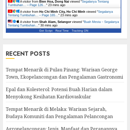
A visitor from
Bien Hoa, Dong Nai
viewed "
Segalanya Tentang
Tumbuhan… – Page 126…
"
23 mins ago
A visitor from
Ho Chi Minh City, Ho Chi Minh
viewed "
Segalanya
Tentang Tumbuhan… – Page 165…
"
23 mins ago
A visitor from
Shah Alam, Selangor
viewed "
Buah Mesta – Segalanya
Tentang Tumbuhan…
"
30 mins ago
Get Script
Real Time
Tracking ON
RECENT POSTS
Tempat Menarik di Pulau Pinang: Warisan George
Town, Ekopelancongan dan Pengalaman Gastronomi
Epal dan Kolesterol: Potensi Buah Harian dalam
Menyokong Kesihatan Kardiovaskular
Tempat Menarik di Melaka: Warisan Sejarah,
Budaya Komuniti dan Pengalaman Pelancongan
Agropelancongan: Jenis, Manfaat dan Peranannya