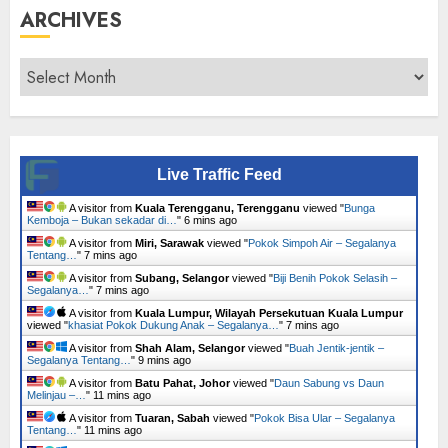
ARCHIVES
Archives
Live Traffic Feed
A visitor from
Kuala Terengganu, Terengganu
viewed "
Bunga
Kemboja – Bukan sekadar di…
"
6 mins ago
A visitor from
Miri, Sarawak
viewed "
Pokok Simpoh Air – Segalanya
Tentang…
"
7 mins ago
A visitor from
Subang, Selangor
viewed "
Biji Benih Pokok Selasih –
Segalanya…
"
7 mins ago
A visitor from
Kuala Lumpur, Wilayah Persekutuan Kuala Lumpur
viewed "
khasiat Pokok Dukung Anak – Segalanya…
"
7 mins ago
A visitor from
Shah Alam, Selangor
viewed "
Buah Jentik-jentik –
Segalanya Tentang…
"
9 mins ago
A visitor from
Batu Pahat, Johor
viewed "
Daun Sabung vs Daun
Melinjau –…
"
11 mins ago
A visitor from
Tuaran, Sabah
viewed "
Pokok Bisa Ular – Segalanya
Tentang…
"
11 mins ago