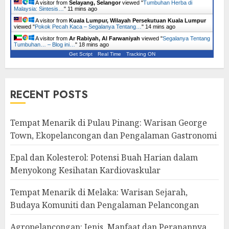
A visitor from
Selayang, Selangor
viewed "
Tumbuhan Herba di
Malaysia: Sintesis…
"
11 mins ago
A visitor from
Kuala Lumpur, Wilayah Persekutuan Kuala Lumpur
viewed "
Pokok Pecah Kaca – Segalanya Tentang…
"
14 mins ago
A visitor from
Ar Rabiyah, Al Farwaniyah
viewed "
Segalanya Tentang
Tumbuhan… – Blog ini…
"
18 mins ago
Get Script
Real Time
Tracking ON
RECENT POSTS
Tempat Menarik di Pulau Pinang: Warisan George
Town, Ekopelancongan dan Pengalaman Gastronomi
Epal dan Kolesterol: Potensi Buah Harian dalam
Menyokong Kesihatan Kardiovaskular
Tempat Menarik di Melaka: Warisan Sejarah,
Budaya Komuniti dan Pengalaman Pelancongan
Agropelancongan: Jenis, Manfaat dan Peranannya