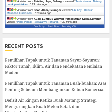
A visitor from
Petaling Jaya, Selangor
viewed "
Jenis Keratan Batang
untuk pembiakan…
"
29 mins ago
A visitor from
Shah Alam, Selangor
viewed "
Ubi Kayu Rebus:
Makanan Tradisional…
"
29 mins ago
A visitor from
Kuala Lumpur, Wilayah Persekutuan Kuala Lumpur
viewed "
Peria Pantai – Segalanya Tentang…
"
32 mins ago
Get Script
Real Time
Tracking ON
RECENT POSTS
Pemilihan Tapak untuk Tanaman Sayur-Sayuran:
Faktor Tanah, Iklim, Air dan Pendekatan Penilaian
Moden
Pemilihan Tapak untuk Tanaman Buah-buahan: Asas
Penting Sebelum Membangunkan Kebun Komersial
Defisit Air Ringan Ketika Buah Matang: Strategi
Mengurangkan Buah Melon Retak dan