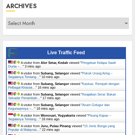
ARCHIVES
Archives
Live Traffic Feed
A visitor from
Alor Setar, Kedah
viewed "
Pengeluar Kelapa Sawit
Dunia –…
"
3 mins ago
A visitor from
Subang, Selangor
viewed "
Pokok Urang Aring –
Segalanya Tentang…
"
10 mins ago
A visitor from
Subang, Selangor
viewed "
Kaskas: Rempah dengan
Pelbagai Khasiat…
"
16 mins ago
A visitor from
Subang, Selangor
viewed "
Keajaiban Serai: Bukan
Sekadar Penambah…
"
17 mins ago
A visitor from
Subang, Selangor
viewed "
Asam Gelugur dan
Kegunaannya –…
"
18 mins ago
A visitor from
Wonosari, Yogyakarta
viewed "
Pisang Kapas –
Segalanya Tentang…
"
18 mins ago
A visitor from
Juru, Pulau Pinang
viewed "
15 Jenis Bunga yang
Popular di Malaysia…
"
22 mins ago