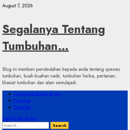
Skip
August 7, 2026
to
content
Segalanya Tentang
Tumbuhan…
Blog ini memberi pendedahan kepada anda tentang spesies
tumbuhan, buah-buahan nadir, tumbuhan herba, pertanian,
khasiat tumbuhan dan alam semulajadi..
Primary
Download Ebook di sini
Menu
Hubungi
Penafian
Light/Dark Button
Search