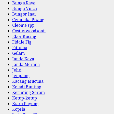
Bunga Raya
Bunga Vinca
Bungor Inai
Cempaka Pisang
Cleome spp
Costus woodsonii
Ekor Kucing
Fiddle Fig
Fittonia
Gelam
Janda Kaya
Janda Merana
Jeliti
Jenjuang
Kacang Mucuna
Keladi Bunting
Kerinting Seram
Ketup-ketup
Kiara Payung
Kopsia