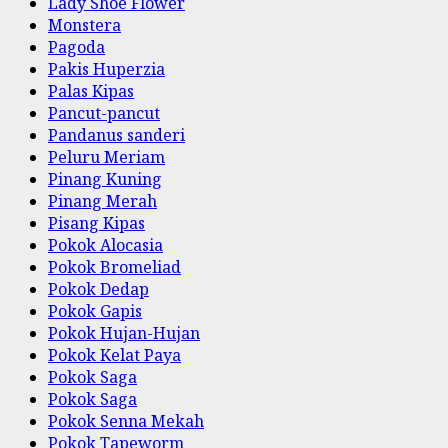
Lady Shoe Flower
Monstera
Pagoda
Pakis Huperzia
Palas Kipas
Pancut-pancut
Pandanus sanderi
Peluru Meriam
Pinang Kuning
Pinang Merah
Pisang Kipas
Pokok Alocasia
Pokok Bromeliad
Pokok Dedap
Pokok Gapis
Pokok Hujan-Hujan
Pokok Kelat Paya
Pokok Saga
Pokok Saga
Pokok Senna Mekah
Pokok Tapeworm