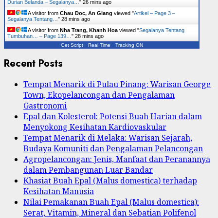
Durian Belanda – Segalanya…
"
26 mins ago
A visitor from
Chau Doc, An Giang
viewed "
Artikel – Page 3 –
Segalanya Tentang…
"
28 mins ago
A visitor from
Nha Trang, Khanh Hoa
viewed "
Segalanya Tentang
Tumbuhan… – Page 139…
"
28 mins ago
Get Script
Real Time
Tracking ON
Recent Posts
Tempat Menarik di Pulau Pinang: Warisan George
Town, Ekopelancongan dan Pengalaman
Gastronomi
Epal dan Kolesterol: Potensi Buah Harian dalam
Menyokong Kesihatan Kardiovaskular
Tempat Menarik di Melaka: Warisan Sejarah,
Budaya Komuniti dan Pengalaman Pelancongan
Agropelancongan: Jenis, Manfaat dan Peranannya
dalam Pembangunan Luar Bandar
Khasiat Buah Epal (Malus domestica) terhadap
Kesihatan Manusia
Nilai Pemakanan Buah Epal (Malus domestica):
Serat, Vitamin, Mineral dan Sebatian Polifenol