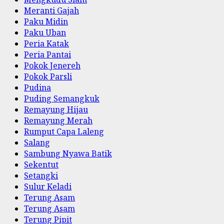
Meranti Gajah
Paku Midin
Paku Uban
Peria Katak
Peria Pantai
Pokok Jenereh
Pokok Parsli
Pudina
Puding Semangkuk
Remayung Hijau
Remayung Merah
Rumput Capa Laleng
Salang
Sambung Nyawa Batik
Sekentut
Setangki
Sulur Keladi
Terung Asam
Terung Asam
Terung Pipit