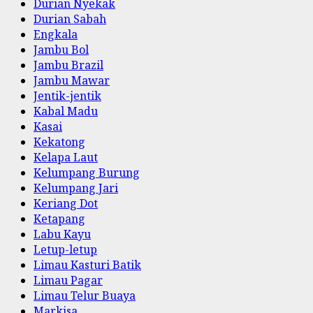
Durian Nyekak
Durian Sabah
Engkala
Jambu Bol
Jambu Brazil
Jambu Mawar
Jentik-jentik
Kabal Madu
Kasai
Kekatong
Kelapa Laut
Kelumpang Burung
Kelumpang Jari
Keriang Dot
Ketapang
Labu Kayu
Letup-letup
Limau Kasturi Batik
Limau Pagar
Limau Telur Buaya
Markisa