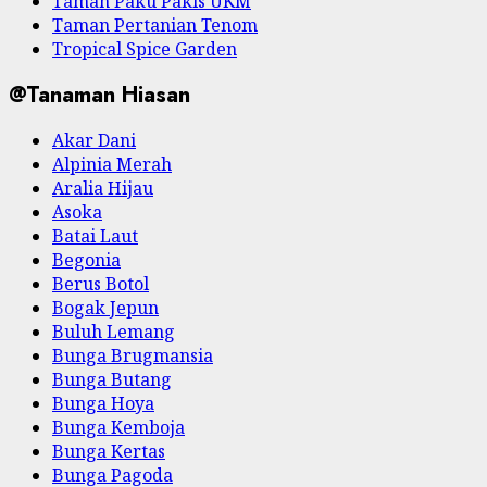
Taman Paku Pakis UKM
Taman Pertanian Tenom
Tropical Spice Garden
@Tanaman Hiasan
Akar Dani
Alpinia Merah
Aralia Hijau
Asoka
Batai Laut
Begonia
Berus Botol
Bogak Jepun
Buluh Lemang
Bunga Brugmansia
Bunga Butang
Bunga Hoya
Bunga Kemboja
Bunga Kertas
Bunga Pagoda