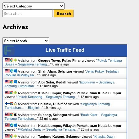
Cari
Senarai
Search
Tumbuhan
for:
Archives
Archives
Live Traffic Feed
A visitor from
George Town, Pulau Pinang
viewed "
Pokok Tembaga
Suasa – Segalanya Tentang…
"
8 mins ago
A visitor from
Shah Alam, Selangor
viewed "
Jenis Pokok Teduhan
Popular di Malaysia…
"
9 mins ago
A visitor from
Alor Setar, Kedah
viewed "
labu-kayu – Segalanya
Tentang Tumbuhan…
"
12 mins ago
A visitor from
Kuala Lumpur, Wilayah Persekutuan Kuala Lumpur
viewed "
Pokok Ketapang – Segalanya Tentang…
"
12 mins ago
A visitor from
Helsinki, Uusimaa
viewed "
Segalanya Tentang
Tumbuhan… – Blog ini…
"
19 mins ago
A visitor from
Subang, Selangor
viewed "
Buah Kulor – Segalanya
Tentang Tumbuhan…
"
22 mins ago
A visitor from
Kuala Lumpur, Wilayah Persekutuan Kuala Lumpur
viewed "
@Koleksi Durian – Segalanya Tentang…
"
23 mins ago
A visitor from
Tanjung Karang, Selangor
viewed "
Khasiat Daun