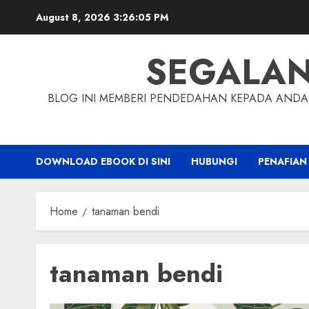
Skip
August 8, 2026
3:26:06 PM
to
content
SEGALA
BLOG INI MEMBERI PENDEDAHAN KEPADA ANDA 
DOWNLOAD EBOOK DI SINI
HUBUNGI
PENAFIAN
Home
tanaman bendi
tanaman bendi