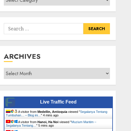
Senarai
Tumbuhan
Search
for:
ARCHIVES
Archives
Live Traffic Feed
A visitor from
Medellin, Antioquia
viewed "
Segalanya Tentang
Tumbuhan… – Blog ini…
"
4 mins ago
A visitor from
Hanoi, Ha Noi
viewed "
Muzium Maritim –
Segalanya Tentang…
"
5 mins ago