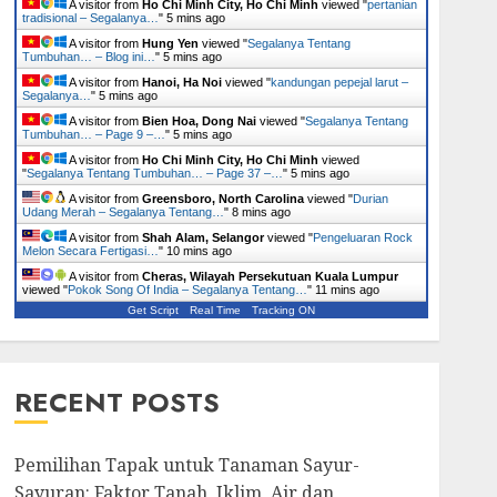
A visitor from
Ho Chi Minh City, Ho Chi Minh
viewed "
pertanian
tradisional – Segalanya…
"
5 mins ago
A visitor from
Hung Yen
viewed "
Segalanya Tentang
Tumbuhan… – Blog ini…
"
5 mins ago
A visitor from
Hanoi, Ha Noi
viewed "
kandungan pepejal larut –
Segalanya…
"
5 mins ago
A visitor from
Bien Hoa, Dong Nai
viewed "
Segalanya Tentang
Tumbuhan… – Page 9 –…
"
5 mins ago
A visitor from
Ho Chi Minh City, Ho Chi Minh
viewed
"
Segalanya Tentang Tumbuhan… – Page 37 –…
"
5 mins ago
A visitor from
Greensboro, North Carolina
viewed "
Durian
Udang Merah – Segalanya Tentang…
"
8 mins ago
A visitor from
Shah Alam, Selangor
viewed "
Pengeluaran Rock
Melon Secara Fertigasi…
"
10 mins ago
A visitor from
Cheras, Wilayah Persekutuan Kuala Lumpur
viewed "
Pokok Song Of India – Segalanya Tentang…
"
11 mins ago
Get Script
Real Time
Tracking ON
RECENT POSTS
Pemilihan Tapak untuk Tanaman Sayur-
Sayuran: Faktor Tanah, Iklim, Air dan