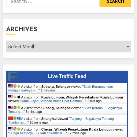
for:
ARCHIVES
Archives
Live Traffic Feed
A visitor from
Subang, Selangor
viewed "
Buah Berangan dan
Penggunaannya –…
"
1 min ago
A visitor from
Kuala Lumpur, Wilayah Persekutuan Kuala Lumpur
viewed "
Daun Gajah Beranak Boleh Ubat Demam…
"
1 min ago
A visitor from
Subang, Selangor
viewed "
Buah Kerdas – Segalanya
Tentang…
"
3 mins ago
A visitor from
Shanghai
viewed "
Tanjung – Segalanya Tentang
Tumbuhan…
"
10 mins ago
A visitor from
Cheras, Wilayah Persekutuan Kuala Lumpur
viewed
"
Bunga Kemboja – Bukan sekadar di…
"
17 mins ago