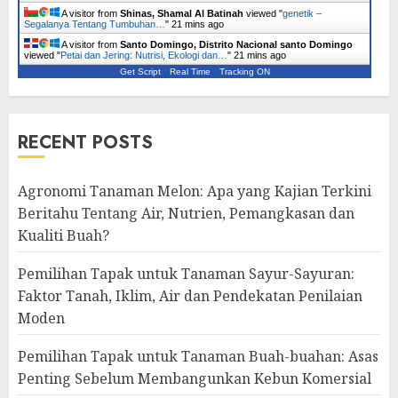
A visitor from
Shinas, Shamal Al Batinah
viewed "
genetik –
Segalanya Tentang Tumbuhan…
"
21 mins ago
A visitor from
Santo Domingo, Distrito Nacional santo Domingo
viewed "
Petai dan Jering: Nutrisi, Ekologi dan…
"
21 mins ago
Get Script
Real Time
Tracking ON
RECENT POSTS
Agronomi Tanaman Melon: Apa yang Kajian Terkini
Beritahu Tentang Air, Nutrien, Pemangkasan dan
Kualiti Buah?
Pemilihan Tapak untuk Tanaman Sayur-Sayuran:
Faktor Tanah, Iklim, Air dan Pendekatan Penilaian
Moden
Pemilihan Tapak untuk Tanaman Buah-buahan: Asas
Penting Sebelum Membangunkan Kebun Komersial