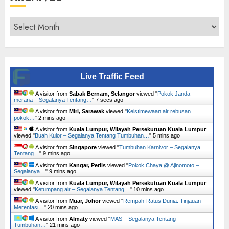
Archives
Live Traffic Feed
A visitor from
Sabak Bernam, Selangor
viewed "
Pokok Janda
merana – Segalanya Tentang…
"
8 secs ago
A visitor from
Miri, Sarawak
viewed "
Keistimewaan air rebusan
pokok…
"
2 mins ago
A visitor from
Kuala Lumpur, Wilayah Persekutuan Kuala Lumpur
viewed "
Buah Kulor – Segalanya Tentang Tumbuhan…
"
5 mins ago
A visitor from
Singapore
viewed "
Tumbuhan Karnivor – Segalanya
Tentang…
"
9 mins ago
A visitor from
Kangar, Perlis
viewed "
Pokok Chaya @ Ajinomoto –
Segalanya…
"
9 mins ago
A visitor from
Kuala Lumpur, Wilayah Persekutuan Kuala Lumpur
viewed "
Ketumpang air – Segalanya Tentang…
"
11 mins ago
A visitor from
Muar, Johor
viewed "
Rempah-Ratus Dunia: Tinjauan
Merentasi…
"
20 mins ago
A visitor from
Almaty
viewed "
MAS – Segalanya Tentang
Tumbuhan…
"
21 mins ago