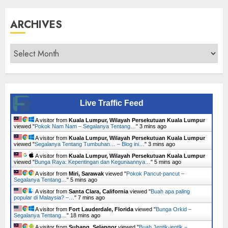
ARCHIVES
Archives
Live Traffic Feed
A visitor from
Kuala Lumpur, Wilayah Persekutuan Kuala Lumpur
viewed "
Pokok Nam Nam – Segalanya Tentang…
"
3 mins ago
A visitor from
Kuala Lumpur, Wilayah Persekutuan Kuala Lumpur
viewed "
Segalanya Tentang Tumbuhan… – Blog ini…
"
3 mins ago
A visitor from
Kuala Lumpur, Wilayah Persekutuan Kuala Lumpur
viewed "
Bunga Raya: Kepentingan dan Kegunaannya…
"
5 mins ago
A visitor from
Miri, Sarawak
viewed "
Pokok Pancut-pancut –
Segalanya Tentang…
"
5 mins ago
A visitor from
Santa Clara, California
viewed "
Buah apa paling
popular di Malaysia? –…
"
7 mins ago
A visitor from
Fort Lauderdale, Florida
viewed "
Bunga Orkid –
Segalanya Tentang…
"
18 mins ago
A visitor from
Subang, Selangor
viewed "
Buah Jentik-jentik –