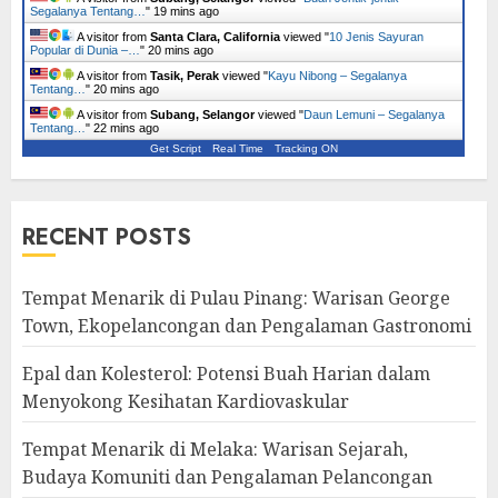
Segalanya Tentang…
"
19 mins ago
A visitor from
Santa Clara, California
viewed "
10 Jenis Sayuran
Popular di Dunia –…
"
20 mins ago
A visitor from
Tasik, Perak
viewed "
Kayu Nibong – Segalanya
Tentang…
"
20 mins ago
A visitor from
Subang, Selangor
viewed "
Daun Lemuni – Segalanya
Tentang…
"
22 mins ago
Get Script
Real Time
Tracking ON
RECENT POSTS
Tempat Menarik di Pulau Pinang: Warisan George
Town, Ekopelancongan dan Pengalaman Gastronomi
Epal dan Kolesterol: Potensi Buah Harian dalam
Menyokong Kesihatan Kardiovaskular
Tempat Menarik di Melaka: Warisan Sejarah,
Budaya Komuniti dan Pengalaman Pelancongan