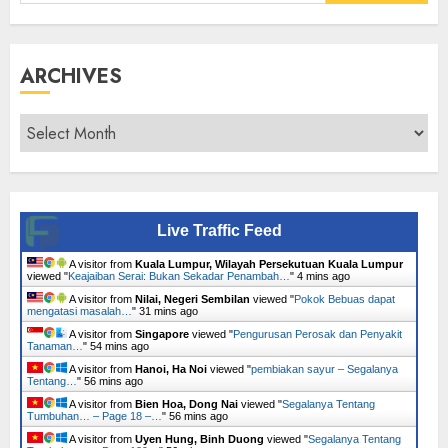
for:
ARCHIVES
Archives
Live Traffic Feed
A visitor from
Kuala Lumpur, Wilayah Persekutuan Kuala Lumpur
viewed "
Keajaiban Serai: Bukan Sekadar Penambah…
"
4 mins ago
A visitor from
Nilai, Negeri Sembilan
viewed "
Pokok Bebuas dapat
mengatasi masalah…
"
31 mins ago
A visitor from
Singapore
viewed "
Pengurusan Perosak dan Penyakit
Tanaman…
"
54 mins ago
A visitor from
Hanoi, Ha Noi
viewed "
pembiakan sayur – Segalanya
Tentang…
"
56 mins ago
A visitor from
Bien Hoa, Dong Nai
viewed "
Segalanya Tentang
Tumbuhan… – Page 18 –…
"
56 mins ago
A visitor from
Uyen Hung, Binh Duong
viewed "
Segalanya Tentang