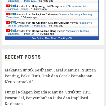
Tumbuhan… – Page 129…
"
56 mins ago
A visitor from
Haiphong, Hai Phong
viewed "
kesesuaian iklim –
Segalanya Tentang…
"
56 mins ago
A visitor from
Sa Pa, Lao Cai
viewed "
melon – Segalanya Tentang
Tumbuhan…
"
56 mins ago
A visitor from
Ho Chi Minh City, Ho Chi Minh
viewed "
Segalanya
Tentang Tumbuhan… – Page 133…
"
56 mins ago
A visitor from
Dong Da, Cao Bang
viewed "
Segalanya Tentang
Tumbuhan… – Page 20 –…
"
56 mins ago
Get Script
Real Time
Tracking ON
RECENT POSTS
Makanan untuk Kesihatan Saraf Manusia: Nutrien
Penting, Paksi Usus-Otak dan Corak Pemakanan
Neuroprotektif
Fungsi Kolagen kepada Manusia: Struktur Tisu,
Isyarat Sel, Penyembuhan Luka dan Implikasi
Kesihatan