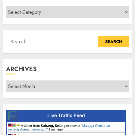
Cari
Senarai
Tumbuhan
Search
for:
ARCHIVES
Archives
Live Traffic Feed
A visitor from
Subang, Selangor
viewed "
Mangga Chokanan –
senang ditanam senang…
"
1 min ago