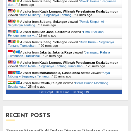
A visitor from
Subang, Selangor
viewed "
Pokok Akasia : Kegunaan
dan…
"
2 mins ago
A visitor from
Kuala Lumpur, Wilayah Persekutuan Kuala Lumpur
viewed "
Buah Mulberry – Segalanya Tentang…
"
4 mins ago
A visitor from
Subang, Selangor
viewed "
Pokok Simpoh Air –
Segalanya Tentang…
"
7 mins ago
A visitor from
San Jose, California
viewed "
Limau Bali dan
Penggunaannya –…
"
19 mins ago
A visitor from
Subang, Selangor
viewed "
Buah Kulim – Segalanya
Tentang Tumbuhan…
"
20 mins ago
A visitor from
Jakarta, Jakarta Raya
viewed "
Jerangau: Rahsia
Tumbuhan Tradisional…
"
23 mins ago
A visitor from
Kuala Lumpur, Wilayah Persekutuan Kuala Lumpur
viewed "
Buah Nona – Segalanya Tentang Tumbuhan…
"
23 mins ago
A visitor from
Mohammedia, Casablanca-settat
viewed "
Kayu
Nibong – Segalanya Tentang…
"
25 mins ago
A visitor from
Patiala, Punjab
viewed "
Benih Durian Monthong –
Segalanya…
"
25 mins ago
Get Script
Real Time
Tracking ON
RECENT POSTS