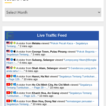
Archives
Live Traffic Feed
A visitor from
Melaka
viewed "
Pokok Pecah Kaca – Segalanya
Tentang…
"
2 mins ago
A visitor from
George Town, Pulau Pinang
viewed "
Pokok Begonia –
Segalanya Tentang…
"
3 mins ago
A visitor from
Subang, Selangor
viewed "
Lempoyang Hitam@Bonglai
Hitam –…
"
4 mins ago
A visitor from
Shah Alam, Selangor
viewed "
3 Gandarusa yang perlu
anda tahu ! –…
"
9 mins ago
A visitor from
Hanoi, Ha Noi
viewed "
Segalanya Tentang Tumbuhan…
– Page 126…
"
10 mins ago
A visitor from
Ho Chi Minh City, Ho Chi Minh
viewed "
Segalanya
Tentang Tumbuhan… – Page 39 –…
"
10 mins ago
A visitor from
Khanh Hoa, An Giang
viewed "
Segalanya Tentang
Tumbuhan… – Page 123…
"
10 mins ago
A visitor from
Bien Hoa, Dong Nai
viewed "
kematangan penuaian –
Segalanya Tentang…
"
10 mins ago