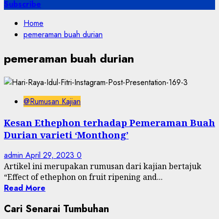
for:
Subscribe
Home
pemeraman buah durian
pemeraman buah durian
@Rumusan Kajian
Kesan Ethephon terhadap Pemeraman Buah
Durian varieti ‘Monthong’
admin
April 29, 2023
0
Artikel ini merupakan rumusan dari kajian bertajuk
“Effect of ethephon on fruit ripening and...
Read More
Cari Senarai Tumbuhan