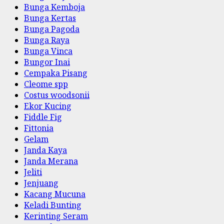
Bunga Kemboja
Bunga Kertas
Bunga Pagoda
Bunga Raya
Bunga Vinca
Bungor Inai
Cempaka Pisang
Cleome spp
Costus woodsonii
Ekor Kucing
Fiddle Fig
Fittonia
Gelam
Janda Kaya
Janda Merana
Jeliti
Jenjuang
Kacang Mucuna
Keladi Bunting
Kerinting Seram