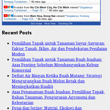
Tentang Tumbuhan…
"
46 mins ago
A visitor from
Ho Chi Minh City, Ho Chi Minh
viewed "
Segalanya
Tentang Tumbuhan… – Page 76 –…
"
46 mins ago
A visitor from
Bien Hoa, Dong Nai
viewed "
Segalanya Tentang
Tumbuhan… – Page 119…
"
46 mins ago
Get Script
Real Time
Tracking ON
Recent Posts
Pemilihan Tapak untuk Tanaman Sayur-Sayuran:
Faktor Tanah, Iklim, Air dan Pendekatan Penilaian
Moden
Pemilihan Tapak untuk Tanaman Buah-buahan:
Asas Penting Sebelum Membangunkan Kebun
Komersial
Defisit Air Ringan Ketika Buah Matang: Strategi
Mengurangkan Buah Melon Retak dan
Meningkatkan Kualiti
Asas Penanaman Buah-buahan: Pemilihan Tapak,
Bahan Tanaman, Pengurusan Agronomi dan
Kelestarian
Petai dan Jering: Nutrisi, Ekologi dan