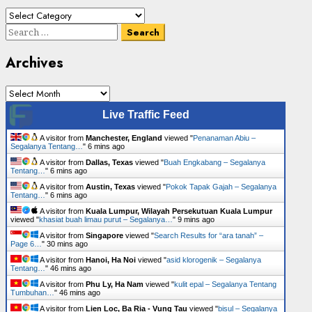
Cari
Senarai
Search
Tumbuhan
for:
Archives
Archives
Live Traffic Feed
A visitor from
Manchester, England
viewed "
Penanaman Abiu –
Segalanya Tentang…
"
6 mins ago
A visitor from
Dallas, Texas
viewed "
Buah Engkabang – Segalanya
Tentang…
"
6 mins ago
A visitor from
Austin, Texas
viewed "
Pokok Tapak Gajah – Segalanya
Tentang…
"
6 mins ago
A visitor from
Kuala Lumpur, Wilayah Persekutuan Kuala Lumpur
viewed "
khasiat buah limau purut – Segalanya…
"
9 mins ago
A visitor from
Singapore
viewed "
Search Results for “ara tanah” –
Page 6…
"
30 mins ago
A visitor from
Hanoi, Ha Noi
viewed "
asid klorogenik – Segalanya
Tentang…
"
46 mins ago
A visitor from
Phu Ly, Ha Nam
viewed "
kulit epal – Segalanya Tentang
Tumbuhan…
"
46 mins ago
A visitor from
Lien Loc, Ba Ria - Vung Tau
viewed "
bisul – Segalanya