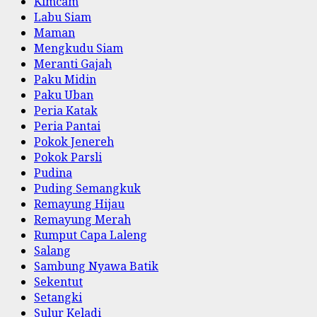
Kimcam
Labu Siam
Maman
Mengkudu Siam
Meranti Gajah
Paku Midin
Paku Uban
Peria Katak
Peria Pantai
Pokok Jenereh
Pokok Parsli
Pudina
Puding Semangkuk
Remayung Hijau
Remayung Merah
Rumput Capa Laleng
Salang
Sambung Nyawa Batik
Sekentut
Setangki
Sulur Keladi