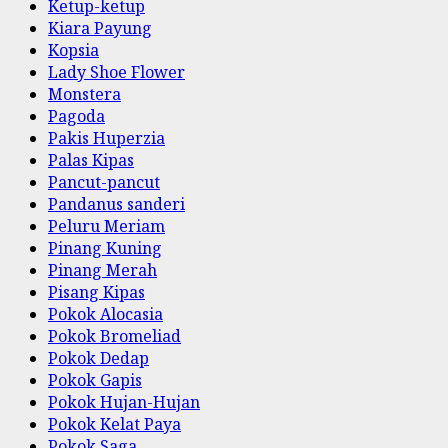
Ketup-ketup
Kiara Payung
Kopsia
Lady Shoe Flower
Monstera
Pagoda
Pakis Huperzia
Palas Kipas
Pancut-pancut
Pandanus sanderi
Peluru Meriam
Pinang Kuning
Pinang Merah
Pisang Kipas
Pokok Alocasia
Pokok Bromeliad
Pokok Dedap
Pokok Gapis
Pokok Hujan-Hujan
Pokok Kelat Paya
Pokok Saga