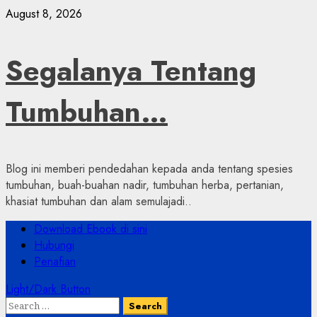
Skip
August 8, 2026
to
content
Segalanya Tentang
Tumbuhan…
Blog ini memberi pendedahan kepada anda tentang spesies
tumbuhan, buah-buahan nadir, tumbuhan herba, pertanian,
khasiat tumbuhan dan alam semulajadi..
Primary
Download Ebook di sini
Menu
Hubungi
Penafian
Light/Dark Button
Search