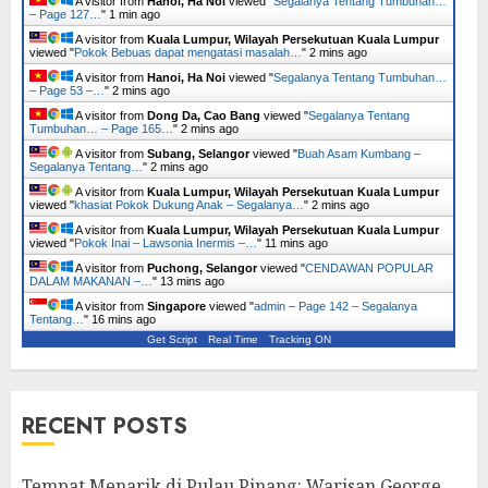
A visitor from
Hanoi, Ha Noi
viewed "
Segalanya Tentang Tumbuhan…
– Page 127…
"
1 min ago
A visitor from
Kuala Lumpur, Wilayah Persekutuan Kuala Lumpur
viewed "
Pokok Bebuas dapat mengatasi masalah…
"
2 mins ago
A visitor from
Hanoi, Ha Noi
viewed "
Segalanya Tentang Tumbuhan…
– Page 53 –…
"
2 mins ago
A visitor from
Dong Da, Cao Bang
viewed "
Segalanya Tentang
Tumbuhan… – Page 165…
"
2 mins ago
A visitor from
Subang, Selangor
viewed "
Buah Asam Kumbang –
Segalanya Tentang…
"
2 mins ago
A visitor from
Kuala Lumpur, Wilayah Persekutuan Kuala Lumpur
viewed "
khasiat Pokok Dukung Anak – Segalanya…
"
2 mins ago
A visitor from
Kuala Lumpur, Wilayah Persekutuan Kuala Lumpur
viewed "
Pokok Inai – Lawsonia Inermis –…
"
11 mins ago
A visitor from
Puchong, Selangor
viewed "
CENDAWAN POPULAR
DALAM MAKANAN –…
"
13 mins ago
A visitor from
Singapore
viewed "
admin – Page 142 – Segalanya
Tentang…
"
16 mins ago
Get Script
Real Time
Tracking ON
RECENT POSTS
Tempat Menarik di Pulau Pinang: Warisan George