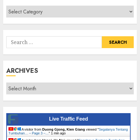
Cari
Senarai
Tumbuhan
Search
for:
ARCHIVES
Archives
Live Traffic Feed
A visitor from
Duong Gjong, Kien Giang
viewed "
Segalanya Tentang
Tumbuhan… – Page 3 –…
"
1 min ago