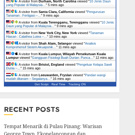
A visitor from
Durham, North Carolina
viewed "
10 Jenis Daun
yang Popular di Malaysia…
"
5 mins ago
A visitor from
Santa Clara, California
viewed "
Pengurusan
Tanaman : Fertigasi –…
"
9 mins ago
A visitor from
Kuala Terengganu, Terengganu
viewed "
10 Jenis
Daun yang Popular di Malaysia…
"
9 mins ago
A visitor from
New York City, New York
viewed "
Tanaman
Hiasan : Calathea Lutea –…
"
10 mins ago
A visitor from
Shah Alam, Selangor
viewed "
Analisis
Komprehensif Sistem Akuaponik…
"
11 mins ago
A visitor from
Kuala Lumpur, Wilayah Persekutuan Kuala
Lumpur
viewed "
Gangguan Fisiologi Buah Durian: Punca…
"
12 mins ago
A visitor from
Bristol, England
viewed "
Pengeluar Kelapa Sawit
Dunia –…
"
15 mins ago
A visitor from
Leeuwarden, Fryslan
viewed "
Pandan wangi
mudah ditanam – Segalanya…
"
16 mins ago
Get Script
Real Time
Tracking ON
RECENT POSTS
Tempat Menarik di Pulau Pinang: Warisan
George Town, Ekopelancongan dan