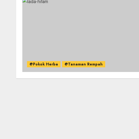
@Pokok Herba
@Tanaman Rempah