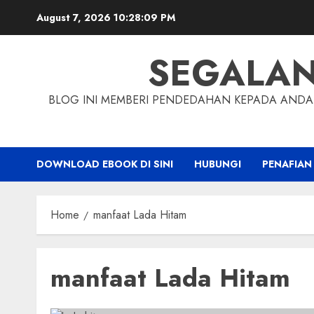
Skip
August 7, 2026
10:28:09 PM
to
content
SEGALA
BLOG INI MEMBERI PENDEDAHAN KEPADA ANDA 
DOWNLOAD EBOOK DI SINI
HUBUNGI
PENAFIAN
Home
manfaat Lada Hitam
manfaat Lada Hitam