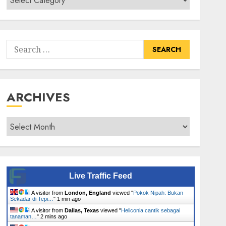
Senarai
Tumbuhan
Search
for:
ARCHIVES
Archives
Live Traffic Feed
A visitor from
London, England
viewed "
Pokok Nipah: Bukan
Sekadar di Tepi…
"
1 min ago
A visitor from
Dallas, Texas
viewed "
Heliconia cantik sebagai
tanaman…
"
2 mins ago