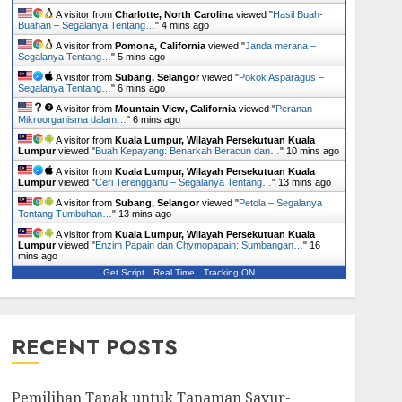
A visitor from
Charlotte, North Carolina
viewed "
Hasil Buah-
Buahan – Segalanya Tentang…
"
4 mins ago
A visitor from
Pomona, California
viewed "
Janda merana –
Segalanya Tentang…
"
5 mins ago
A visitor from
Subang, Selangor
viewed "
Pokok Asparagus –
Segalanya Tentang…
"
6 mins ago
A visitor from
Mountain View, California
viewed "
Peranan
Mikroorganisma dalam…
"
6 mins ago
A visitor from
Kuala Lumpur, Wilayah Persekutuan Kuala
Lumpur
viewed "
Buah Kepayang: Benarkah Beracun dan…
"
10 mins ago
A visitor from
Kuala Lumpur, Wilayah Persekutuan Kuala
Lumpur
viewed "
Ceri Terengganu – Segalanya Tentang…
"
13 mins ago
A visitor from
Subang, Selangor
viewed "
Petola – Segalanya
Tentang Tumbuhan…
"
13 mins ago
A visitor from
Kuala Lumpur, Wilayah Persekutuan Kuala
Lumpur
viewed "
Enzim Papain dan Chymopapain: Sumbangan…
"
16
mins ago
Get Script
Real Time
Tracking ON
RECENT POSTS
Pemilihan Tapak untuk Tanaman Sayur-