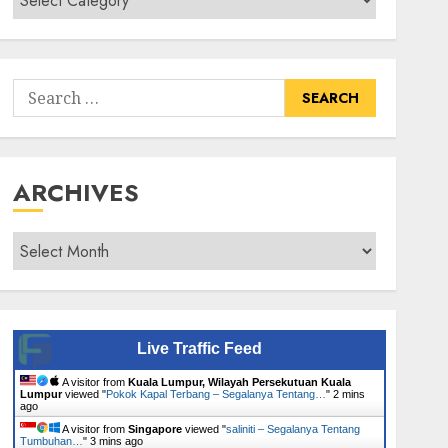
Senarai
Tumbuhan
Search
for:
ARCHIVES
Archives
Live Traffic Feed
A visitor from
Kuala Lumpur, Wilayah Persekutuan Kuala
Lumpur
viewed "
Pokok Kapal Terbang – Segalanya Tentang…
"
2 mins
ago
A visitor from
Singapore
viewed "
saliniti – Segalanya Tentang
Tumbuhan…
"
3 mins ago