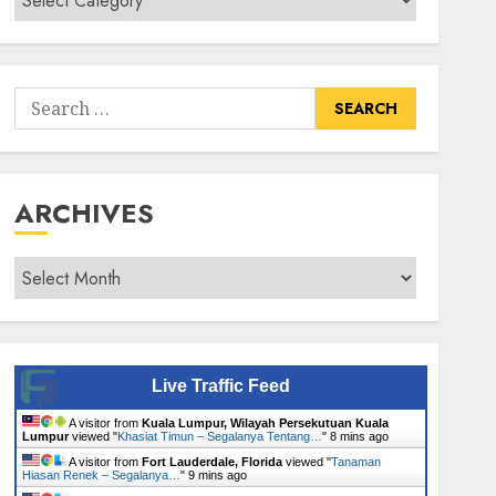
Senarai
Tumbuhan
Search
for:
ARCHIVES
Archives
Live Traffic Feed
A visitor from
Kuala Lumpur, Wilayah Persekutuan Kuala
Lumpur
viewed "
Khasiat Timun – Segalanya Tentang…
"
9 mins ago
A visitor from
Fort Lauderdale, Florida
viewed "
Tanaman
Hiasan Renek – Segalanya…
"
9 mins ago