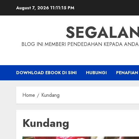
Skip
August 7, 2026
11:11:15 PM
to
content
SEGALA
BLOG INI MEMBERI PENDEDAHAN KEPADA ANDA 
DOWNLOAD EBOOK DI SINI
HUBUNGI
PENAFIAN
Home
Kundang
Kundang