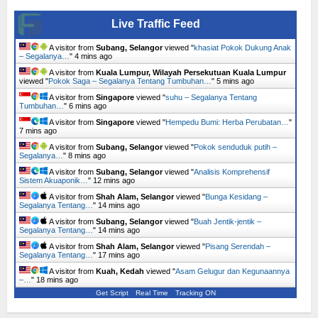
Live Traffic Feed
A visitor from
Subang, Selangor
viewed "
khasiat Pokok Dukung Anak
– Segalanya…
"
4 mins ago
A visitor from
Kuala Lumpur, Wilayah Persekutuan Kuala Lumpur
viewed "
Pokok Saga – Segalanya Tentang Tumbuhan…
"
5 mins ago
A visitor from
Singapore
viewed "
suhu – Segalanya Tentang
Tumbuhan…
"
6 mins ago
A visitor from
Singapore
viewed "
Hempedu Bumi: Herba Perubatan…
"
7 mins ago
A visitor from
Subang, Selangor
viewed "
Pokok senduduk putih –
Segalanya…
"
8 mins ago
A visitor from
Subang, Selangor
viewed "
Analisis Komprehensif
Sistem Akuaponik…
"
12 mins ago
A visitor from
Shah Alam, Selangor
viewed "
Bunga Kesidang –
Segalanya Tentang…
"
14 mins ago
A visitor from
Subang, Selangor
viewed "
Buah Jentik-jentik –
Segalanya Tentang…
"
14 mins ago
A visitor from
Shah Alam, Selangor
viewed "
Pisang Serendah –
Segalanya Tentang…
"
17 mins ago
A visitor from
Kuah, Kedah
viewed "
Asam Gelugur dan Kegunaannya
–…
"
18 mins ago
Get Script
Real Time
Tracking ON