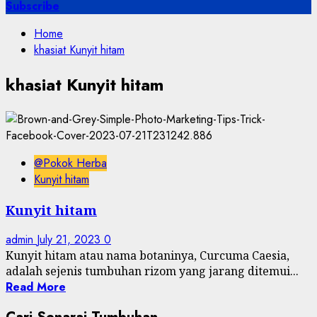
for:
Subscribe
Home
khasiat Kunyit hitam
khasiat Kunyit hitam
@Pokok Herba
Kunyit hitam
Kunyit hitam
admin
July 21, 2023
0
Kunyit hitam atau nama botaninya, Curcuma Caesia,
adalah sejenis tumbuhan rizom yang jarang ditemui...
Read More