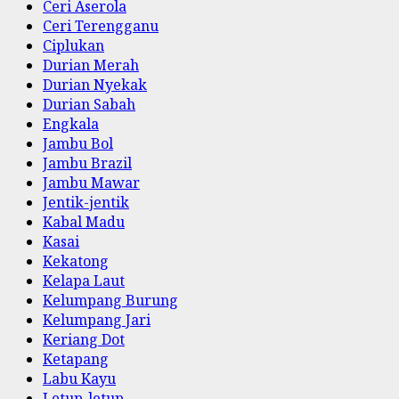
Ceri Aserola
Ceri Terengganu
Ciplukan
Durian Merah
Durian Nyekak
Durian Sabah
Engkala
Jambu Bol
Jambu Brazil
Jambu Mawar
Jentik-jentik
Kabal Madu
Kasai
Kekatong
Kelapa Laut
Kelumpang Burung
Kelumpang Jari
Keriang Dot
Ketapang
Labu Kayu
Letup-letup