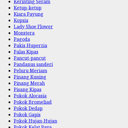
Kerinting Seram
Ketup-ketup
Kiara Payung
Kopsia
Lady Shoe Flower
Monstera
Pagoda
Pakis Huperzia
Palas Kipas
Pancut-pancut
Pandanus sanderi
Peluru Meriam
Pinang Kuning
Pinang Merah
Pisang Kipas
Pokok Alocasia
Pokok Bromeliad
Pokok Dedap
Pokok Gapis
Pokok Hujan-Hujan
Pokok Kelat Paya