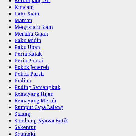
Ketumpang Air
Kimcam
Labu Siam
Maman
Mengkudu Siam
Meranti Gajah
Paku Midin
Paku Uban
Peria Katak
Peria Pantai
Pokok Jenereh
Pokok Parsli
Pudina
Puding Semangkuk
Remayung Hijau
Remayung Merah
Rumput Capa Laleng
Salang
Sambung Nyawa Batik
Sekentut
Setangki