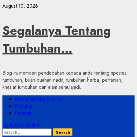
Skip
August 10, 2026
to
content
Segalanya Tentang
Tumbuhan…
Blog ini memberi pendedahan kepada anda tentang spesies
tumbuhan, buah-buahan nadir, tumbuhan herba, pertanian,
khasiat tumbuhan dan alam semulajadi..
Primary
Download Ebook di sini
Menu
Hubungi
Penafian
Light/Dark Button
Search