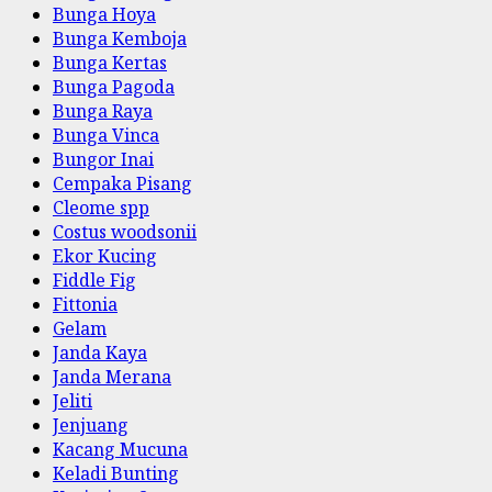
Bunga Hoya
Bunga Kemboja
Bunga Kertas
Bunga Pagoda
Bunga Raya
Bunga Vinca
Bungor Inai
Cempaka Pisang
Cleome spp
Costus woodsonii
Ekor Kucing
Fiddle Fig
Fittonia
Gelam
Janda Kaya
Janda Merana
Jeliti
Jenjuang
Kacang Mucuna
Keladi Bunting