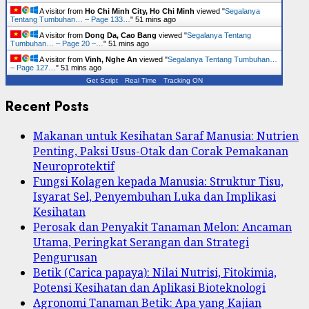
A visitor from
Ho Chi Minh City, Ho Chi Minh
viewed "
Segalanya
Tentang Tumbuhan… – Page 133…
"
51 mins ago
A visitor from
Dong Da, Cao Bang
viewed "
Segalanya Tentang
Tumbuhan… – Page 20 –…
"
51 mins ago
A visitor from
Vinh, Nghe An
viewed "
Segalanya Tentang Tumbuhan…
– Page 127…
"
51 mins ago
Get Script
Real Time
Tracking ON
Recent Posts
Makanan untuk Kesihatan Saraf Manusia: Nutrien
Penting, Paksi Usus-Otak dan Corak Pemakanan
Neuroprotektif
Fungsi Kolagen kepada Manusia: Struktur Tisu,
Isyarat Sel, Penyembuhan Luka dan Implikasi
Kesihatan
Perosak dan Penyakit Tanaman Melon: Ancaman
Utama, Peringkat Serangan dan Strategi
Pengurusan
Betik (Carica papaya): Nilai Nutrisi, Fitokimia,
Potensi Kesihatan dan Aplikasi Bioteknologi
Agronomi Tanaman Betik: Apa yang Kajian