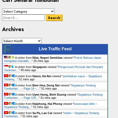
Cari Senarai Tumbuhan
Cari
Senarai
Search
Tumbuhan
for:
Archives
Archives
Live Traffic Feed
A visitor from
Nilai, Negeri Sembilan
viewed "
Pokok Bebuas dapat
mengatasi masalah…
"
26 mins ago
A visitor from
Singapore
viewed "
Pengurusan Perosak dan Penyakit
Tanaman…
"
49 mins ago
A visitor from
Hanoi, Ha Noi
viewed "
pembiakan sayur – Segalanya
Tentang…
"
51 mins ago
A visitor from
Bien Hoa, Dong Nai
viewed "
Segalanya Tentang
Tumbuhan… – Page 18 –…
"
51 mins ago
A visitor from
Uyen Hung, Binh Duong
viewed "
Segalanya Tentang
Tumbuhan… – Page 129…
"
51 mins ago
A visitor from
Haiphong, Hai Phong
viewed "
kesesuaian iklim –
Segalanya Tentang…
"
51 mins ago
A visitor from
Sa Pa, Lao Cai
viewed "
melon – Segalanya Tentang
Tumbuhan…
"
51 mins ago