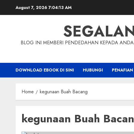
Skip
August 7, 2026
7:04:14 AM
to
content
SEGALA
BLOG INI MEMBERI PENDEDAHAN KEPADA ANDA 
DOWNLOAD EBOOK DI SINI
HUBUNGI
PENAFIAN
Home
kegunaan Buah Bacang
kegunaan Buah Baca