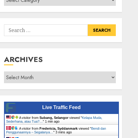
Senarai
Tumbuhan
Search
for:
ARCHIVES
Archives
Live Traffic Feed
A visitor from
Subang, Selangor
viewed "
Kelapa Muda,
Sederhana, atau Tua?…
"
1 min ago
A visitor from
Fredericia, Syddanmark
viewed "
Bendi dan
Penggunaannya – Segalanya…
"
3 mins ago