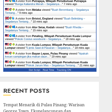
A visitor from
Putrajaya, Wilayah Persekutuan Putrajaya
viewed "
Bunga Kaliandra Merah – Segalanya…
"
7 mins ago
A visitor from
Melaka
viewed "
Buah Berembang – Segalanya
Tentang…
"
9 mins ago
A visitor from
Bristol, England
viewed "
Buah Belimbing –
Segalanya Tentang…
"
10 mins ago
A visitor from
Alor Setar, Kedah
viewed "
Buah Rhedia –
Segalanya Tentang…
"
15 mins ago
A visitor from
Petaling, Wilayah Persekutuan Kuala Lumpur
viewed "
Pokok Costus woodsonii – Segalanya…
"
18 mins ago
A visitor from
Kuala Lumpur, Wilayah Persekutuan Kuala
Lumpur
viewed "
5 jenis Sawi di Pasaran – Segalanya…
"
18 mins ago
A visitor from
Bayan Lepas, Pulau Pinang
viewed "
Apakah
kesan sampingan jika makan daun…
"
19 mins ago
A visitor from
Kuala Lumpur, Wilayah Persekutuan Kuala
Lumpur
viewed "
Pokok Jarum Mas – Segalanya Tentang…
"
21 mins ago
Get Script
Real Time
Tracking ON
RECENT POSTS
Tempat Menarik di Pulau Pinang: Warisan
George Town, Ekopelancongan dan