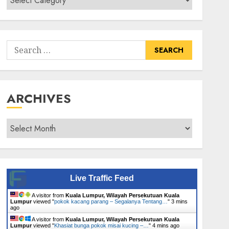
Senarai
Tumbuhan
Search
for:
ARCHIVES
Archives
Live Traffic Feed
A visitor from
Kuala Lumpur, Wilayah Persekutuan Kuala
Lumpur
viewed "
pokok kacang parang – Segalanya Tentang…
"
3 mins
ago
A visitor from
Kuala Lumpur, Wilayah Persekutuan Kuala
Lumpur
viewed "
Khasiat bunga pokok misai kucing –…
"
4 mins ago