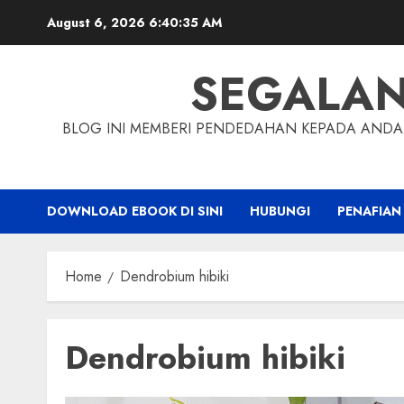
Skip
August 6, 2026
6:40:35 AM
to
content
SEGALA
BLOG INI MEMBERI PENDEDAHAN KEPADA ANDA 
DOWNLOAD EBOOK DI SINI
HUBUNGI
PENAFIAN
Home
Dendrobium hibiki
Dendrobium hibiki