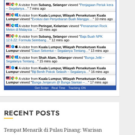
A visitor from
Subang, Selangor
viewed "
Penjagaan Periuk kera
– Segalanya…
"
7 mins ago
A visitor from
Kuala Lumpur, Wilayah Persekutuan Kuala
Lumpur
viewed "
Evolusi dan Penyebaran Buah Mangga:…
"
10 mins ago
A visitor from
Peringat, Kelantan
viewed "
Penanaman Rock
Melon di Malaysia :…
"
10 mins ago
A visitor from
Subang, Selangor
viewed "
Baja Buah NPK
12.6.22: Formula Seimbang…
"
12 mins ago
A visitor from
Kuala Lumpur, Wilayah Persekutuan Kuala
Lumpur
viewed "
Daun Sekentut – Segalanya Tentang…
"
13 mins ago
A visitor from
Shah Alam, Selangor
viewed "
Bunga Jeliti –
Segalanya Tentang…
"
15 mins ago
A visitor from
Kuala Lumpur, Wilayah Persekutuan Kuala
Lumpur
viewed "
Biji Benih Pokok Selasih – Segalanya…
"
16 mins ago
A visitor from
Kuala Lumpur, Wilayah Persekutuan Kuala
Lumpur
viewed "
Bunga Jenjarum @ Bunga Siantan –…
"
17 mins ago
Get Script
Real Time
Tracking ON
RECENT POSTS
Tempat Menarik di Pulau Pinang: Warisan