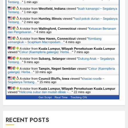
Tentang…
"
1 min ago
A visitor from
Westfield, Indiana
viewed "
buah kamangsi – Segalanya
Tentang…
"
2 mins ago
A visitor from
Huntley, Illinois
viewed "
hasil pokok durian – Segalanya
Tentang…
"
2 mins ago
A visitor from
Wallingford, Connecticut
viewed "
Keluasan Bertanam
dan Pengeluaran…
"
4 mins ago
A visitor from
New Haven, Connecticut
viewed "
Kembang
semangkuk – Scaphium Macropodum…
"
4 mins ago
A visitor from
Kuala Lumpur, Wilayah Persekutuan Kuala Lumpur
viewed "
Cekur (Kaempferia galanga): Herba…
"
7 mins ago
A visitor from
Subang, Selangor
viewed "
Dukung Anak – Segalanya
Tentang…
"
9 mins ago
A visitor from
Tampin, Negeri Sembilan
viewed "
Cekur (Kaempferia
galanga): Herba…
"
10 mins ago
A visitor from
Council Bluffs, Iowa
viewed "
khasiat roselle –
Segalanya Tentang…
"
15 mins ago
A visitor from
Kuala Lumpur, Wilayah Persekutuan Kuala Lumpur
viewed "
Heliconia subur dan mudah dibiak –…
"
22 mins ago
Get Script
Real Time
Tracking ON
RECENT POSTS