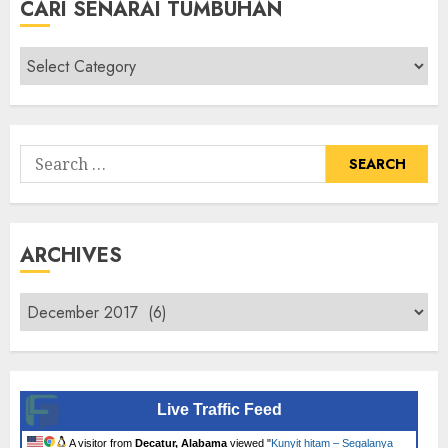
CARI SENARAI TUMBUHAN
Cari
Senarai
Tumbuhan
Search
for:
ARCHIVES
Archives
Live Traffic Feed
A visitor from
Decatur, Alabama
viewed "
Kunyit hitam – Segalanya