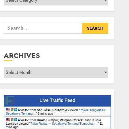
Senarai
Tumbuhan
Search
for:
ARCHIVES
Archives
Live Traffic Feed
A visitor from
San Jose, California
viewed "
Pokok Tongkat Ali –
Segalanya Tentang…
"
8 mins ago
A visitor from
Kuala Lumpur, Wilayah Persekutuan Kuala
Lumpur
viewed "
Paku Rawan – Segalanya Tentang Tumbuhan…
"
11
mins ago