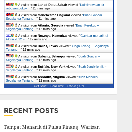
A visitor from
Lahad Datu, Sabah
viewed "
Keistimewaan air
rebusan pokok…
"
11 mins ago
A visitor from
Manchester, England
viewed "
Buah Goncar –
Segalanya Tentang…
"
11 mins ago
A visitor from
Atlanta, Georgia
viewed "
Buah Kerekup –
Segalanya Tentang…
"
12 mins ago
A visitor from
Netanya, Hamerkaz
viewed "
Gambar menarik di
Floria 2012 –…
"
12 mins ago
A visitor from
Dallas, Texas
viewed "
Bunga Telang – Segalanya
Tentang…
"
12 mins ago
A visitor from
Subang, Selangor
viewed "
Buah Goncar –
Segalanya Tentang…
"
12 mins ago
A visitor from
Buffalo, New York
viewed "
Buah Jentik-jentik –
Segalanya Tentang…
"
12 mins ago
A visitor from
Ashburn, Virginia
viewed "
Buah Mencepu –
Segalanya Tentang…
"
12 mins ago
Get Script
Real Time
Tracking ON
RECENT POSTS
Tempat Menarik di Pulau Pinang: Warisan