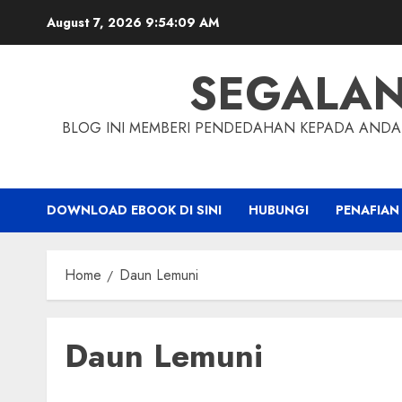
Skip
August 7, 2026
9:54:10 AM
to
content
SEGALA
BLOG INI MEMBERI PENDEDAHAN KEPADA ANDA 
DOWNLOAD EBOOK DI SINI
HUBUNGI
PENAFIAN
Home
Daun Lemuni
Daun Lemuni