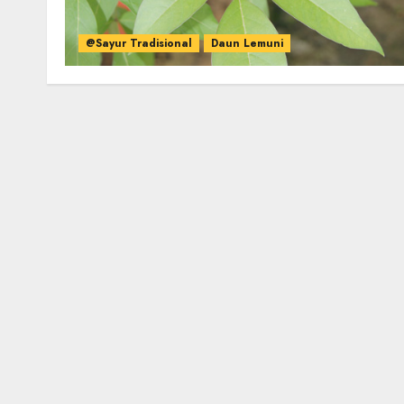
@Sayur Tradisional
Daun Lemuni