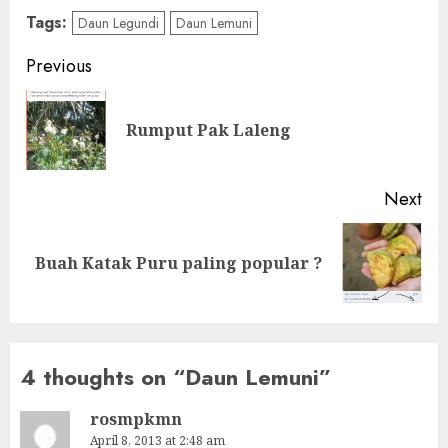
Tags:
Daun Legundi
Daun Lemuni
Post
Previous
navigation
Pre
Rumput Pak Laleng
pos
Next
Next
Buah Katak Puru paling popular ?
post:
4 thoughts on “
Daun Lemuni
”
rosmpkmn
April 8, 2013 at 2:48 am