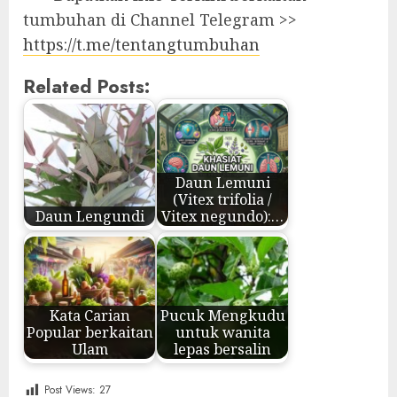
tumbuhan di Channel Telegram >>
https://t.me/tentangtumbuhan
Related Posts:
Daun Lemuni
(Vitex trifolia /
Daun Lengundi
Vitex negundo):…
Kata Carian
Pucuk Mengkudu
Popular berkaitan
untuk wanita
Ulam
lepas bersalin
Post Views:
27