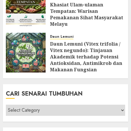
Khasiat Ulam-ulaman
Tempatan: Warisan
Pemakanan Sihat Masyarakat
Melayu
MAY 7, 2026
0
Daun Lemuni
Daun Lemuni (Vitex trifolia /
Vitex negundo): Tinjauan
Akademik terhadap Potensi
Antioksidan, Antimikrob dan
Makanan Fungsian
APRIL 4, 2026
0
CARI SENARAI TUMBUHAN
Cari
Senarai
Tumbuhan