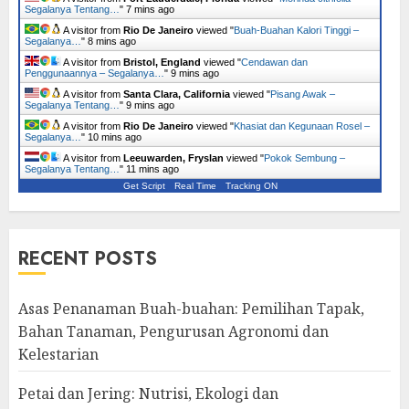
Segalanya Tentang…
"
7 mins ago
A visitor from
Rio De Janeiro
viewed "
Buah-Buahan Kalori Tinggi –
Segalanya…
"
8 mins ago
A visitor from
Bristol, England
viewed "
Cendawan dan
Penggunaannya – Segalanya…
"
9 mins ago
A visitor from
Santa Clara, California
viewed "
Pisang Awak –
Segalanya Tentang…
"
9 mins ago
A visitor from
Rio De Janeiro
viewed "
Khasiat dan Kegunaan Rosel –
Segalanya…
"
10 mins ago
A visitor from
Leeuwarden, Fryslan
viewed "
Pokok Sembung –
Segalanya Tentang…
"
11 mins ago
Get Script
Real Time
Tracking ON
RECENT POSTS
Asas Penanaman Buah-buahan: Pemilihan Tapak,
Bahan Tanaman, Pengurusan Agronomi dan
Kelestarian
Petai dan Jering: Nutrisi, Ekologi dan