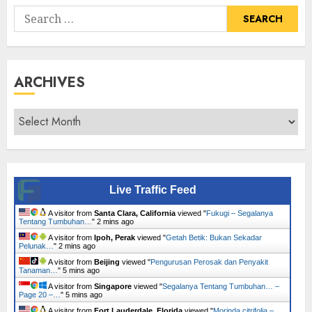
Search
for:
ARCHIVES
Archives
Live Traffic Feed
A visitor from
Santa Clara, California
viewed "
Fukugi – Segalanya
Tentang Tumbuhan…
"
2 mins ago
A visitor from
Ipoh, Perak
viewed "
Getah Betik: Bukan Sekadar
Pelunak…
"
3 mins ago
A visitor from
Beijing
viewed "
Pengurusan Perosak dan Penyakit
Tanaman…
"
5 mins ago
A visitor from
Singapore
viewed "
Segalanya Tentang Tumbuhan… –
Page 20 –…
"
5 mins ago
A visitor from
Fort Lauderdale, Florida
viewed "
Morinda citrifolia –