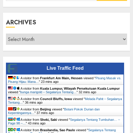
for:
ARCHIVES
Archives
Live Traffic Feed
A visitor from
Frankfurt Am Main, Hessen
viewed "
Pisang Masak vs.
Pisang Hijau: Mana…
"
23 mins ago
A visitor from
Kuala Lumpur, Wilayah Persekutuan Kuala Lumpur
viewed "
bunga marigold – Segalanya Tentang…
"
32 mins ago
A visitor from
Council Bluffs, Iowa
viewed "
Melada Pahit – Segalanya
Tentang…
"
36 mins ago
A visitor from
Beijing
viewed "
Botani Pokok Durian dan
Kepentingannya…
"
37 mins ago
A visitor from
Sheki, Saki
viewed "
Segalanya Tentang Tumbuhan… –
Page 98 –…
"
43 mins ago
A visitor from
Brasilandia, Sao Paulo
viewed "
Segalanya Tentang