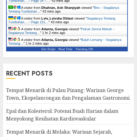
Tumbuhan… – Page 34 –…
"
43 mins ago
A visitor from
Dhahran, Ash Sharqiyah
viewed "
Brix – Segalanya
Tentang Tumbuhan…
"
43 mins ago
A visitor from
Lviv, Lvivska Oblast
viewed "
Segalanya Tentang
Tumbuhan… – Page 151…
"
43 mins ago
A visitor from
Atlanta, Georgia
viewed "
Pokok Senna Mekah –
Segalanya Tentang…
"
1 hr 2 mins ago
A visitor from
Atlanta, Georgia
viewed "
Buluh Lemang – Segalanya
Tentang…
"
1 hr 2 mins ago
Get Script
Real Time
Tracking ON
RECENT POSTS
Tempat Menarik di Pulau Pinang: Warisan George
Town, Ekopelancongan dan Pengalaman Gastronomi
Epal dan Kolesterol: Potensi Buah Harian dalam
Menyokong Kesihatan Kardiovaskular
Tempat Menarik di Melaka: Warisan Sejarah,