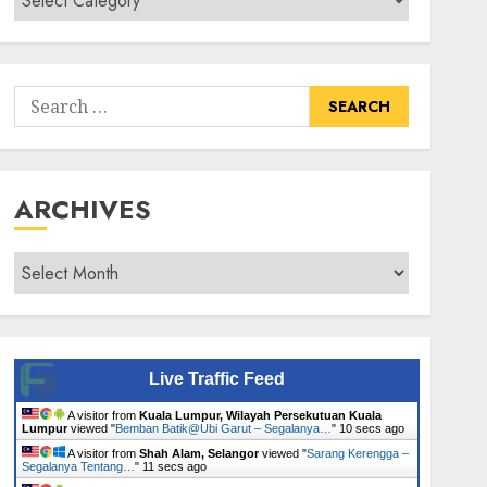
Senarai
Tumbuhan
Search
for:
ARCHIVES
Archives
Live Traffic Feed
A visitor from
Kuala Lumpur, Wilayah Persekutuan Kuala
Lumpur
viewed "
Bemban Batik@Ubi Garut – Segalanya…
"
11 secs ago
A visitor from
Shah Alam, Selangor
viewed "
Sarang Kerengga –
Segalanya Tentang…
"
12 secs ago