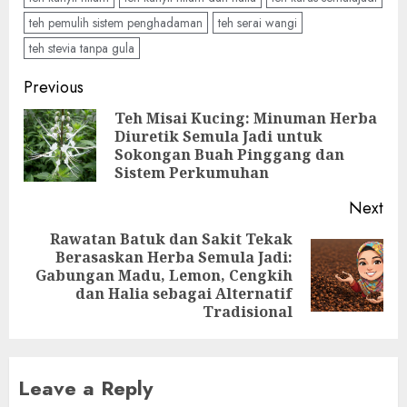
teh pemulih sistem penghadaman
teh serai wangi
teh stevia tanpa gula
Post
Previous
navigation
Teh Misai Kucing: Minuman Herba
Diuretik Semula Jadi untuk
Pre
Sokongan Buah Pinggang dan
pos
Sistem Perkumuhan
Next
Rawatan Batuk dan Sakit Tekak
Berasaskan Herba Semula Jadi:
Next
Gabungan Madu, Lemon, Cengkih
post:
dan Halia sebagai Alternatif
Tradisional
Leave a Reply