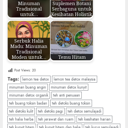
Minuman
Suplemen Botani
Tradisional
Serbaguna untuk
untuk…
Kesihatan Holistik
Serbuk Halia
Madu: Minuman
Tradisional
Moden untuk…
Temu Hitam
Post Views:
20
Tags:
lemon tea detox
lemon tea detox malaysia
minuman buang angin
minuman detox kunyit
minuman detox organik
teh anti penuaan
teh buang toksin badan
teh detoks buang toksin
teh detoks kulit
teh detoks pagi
teh detox semulajadi
teh halia herba
teh jerawat dan ruam
teh kesihatan harian
teh kunyit hitam
teh kunyit hitam dan halia
teh kurus semulajadi