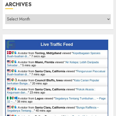
ARCHIVES
Archives
Live Traffic Feed
A visitor from
Torring, Midtjylland
viewed "
Kepelbagaian Spesies
Buah-buahan di…
"
8 secs ago
A visitor from
Miami, Florida
viewed "
Air Kelapa: Lebih Daripada
Sekadar…
"
6 mins ago
A visitor from
Santa Clara, California
viewed "
Pengurusan Pascatuai
Buah-buahan di…
"
7 mins ago
A visitor from
Council Bluffs, Iowa
viewed "
Kata Carian Popular
berkaitan Bunga…
"
20 mins ago
A visitor from
Santa Clara, California
viewed "
Pokok Akasia :
Kegunaan dan…
"
23 mins ago
A visitor from
Lagos
viewed "
Segalanya Tentang Tumbuhan… – Page
32 –…
"
38 mins ago
A visitor from
Santa Clara, California
viewed "
Bunga Rafflesia –
Segalanya Tentang…
"
40 mins ago