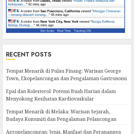
A visitor from
Dallas, Texas
viewed "
Hutan Tropika Malaysia dan
Kekayaan…
"
42 mins ago
A visitor from
San Francisco, California
viewed "
Mangga Chokanan
– senang ditanam senang…
"
45 mins ago
A visitor from
New York City, New York
viewed "
Bunga Rafflesia:
Biologi, Ekologi,…
"
46 mins ago
Get Script
Real Time
Tracking ON
RECENT POSTS
Tempat Menarik di Pulau Pinang: Warisan George
Town, Ekopelancongan dan Pengalaman Gastronomi
Epal dan Kolesterol: Potensi Buah Harian dalam
Menyokong Kesihatan Kardiovaskular
Tempat Menarik di Melaka: Warisan Sejarah,
Budaya Komuniti dan Pengalaman Pelancongan
Agropelancongan: Jenis, Manfaat dan Peranannya