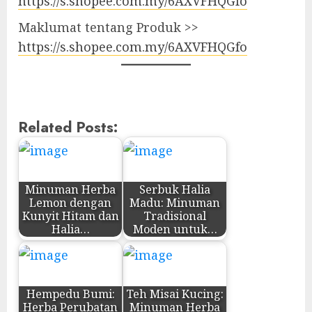
https://s.shopee.com.my/6AXVFHQGfo
Maklumat tentang Produk >>
https://s.shopee.com.my/6AXVFHQGfo
Related Posts:
Minuman Herba
Serbuk Halia
Lemon dengan
Madu: Minuman
Kunyit Hitam dan
Tradisional
Halia…
Moden untuk…
Hempedu Bumi:
Teh Misai Kucing:
Herba Perubatan
Minuman Herba