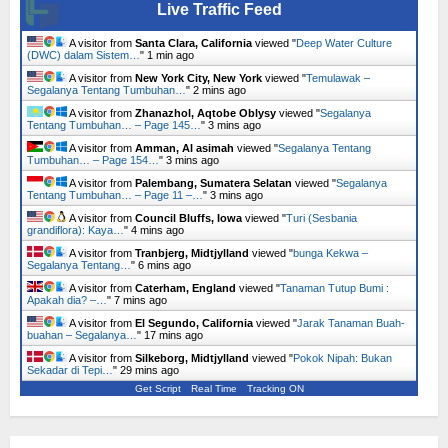
Live Traffic Feed
A visitor from
Santa Clara, California
viewed "
Deep Water Culture
(DWC) dalam Sistem…
"
1 min ago
A visitor from
New York City, New York
viewed "
Temulawak –
Segalanya Tentang Tumbuhan…
"
2 mins ago
A visitor from
Zhanazhol, Aqtobe Oblysy
viewed "
Segalanya
Tentang Tumbuhan… – Page 145…
"
3 mins ago
A visitor from
Amman, Al asimah
viewed "
Segalanya Tentang
Tumbuhan… – Page 154…
"
3 mins ago
A visitor from
Palembang, Sumatera Selatan
viewed "
Segalanya
Tentang Tumbuhan… – Page 11 –…
"
3 mins ago
A visitor from
Council Bluffs, Iowa
viewed "
Turi (Sesbania
grandiflora): Kaya…
"
4 mins ago
A visitor from
Tranbjerg, Midtjylland
viewed "
bunga Kekwa –
Segalanya Tentang…
"
6 mins ago
A visitor from
Caterham, England
viewed "
Tanaman Tutup Bumi :
Apakah dia? –…
"
7 mins ago
A visitor from
El Segundo, California
viewed "
Jarak Tanaman Buah-
buahan – Segalanya…
"
17 mins ago
A visitor from
Silkeborg, Midtjylland
viewed "
Pokok Nipah: Bukan
Sekadar di Tepi…
"
29 mins ago
Get Script
Real Time
Tracking ON