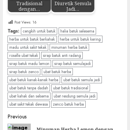
Tradisional
Diuretik Semula
dengan…
Jadi…
Post Views:
16
Tags:
cengkih untuk batuk
halia batuk selesema
herba untuk batuk berkahak
herba untuk batuk kering
madu untuk sakit tekak
minuman herba batuk
roselle ubat tekak
sirap batuk anti radang
sirap batuk madu lemon
sirap batuk semulajadi
sirap batuk zenco
ubat batuk herba
ubat batuk kanak-kanak herba
ubat batuk semula jadi
ubat batuk tanpa dadah
ubat batuk tradisional
ubat kahak dan selsema
ubat resdung semula jadi
ubat sakit tekak dewasa
zenco batuk herba
Post
Previous
navigation
Minuman Herba Lemon dengan