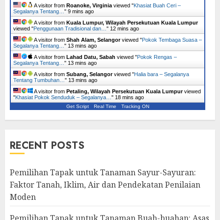
A visitor from
Roanoke, Virginia
viewed "
Khasiat Buah Ceri –
Segalanya Tentang…
"
9 mins ago
A visitor from
Kuala Lumpur, Wilayah Persekutuan Kuala Lumpur
viewed "
Penggunaan Tradisional dan…
"
12 mins ago
A visitor from
Shah Alam, Selangor
viewed "
Pokok Tembaga Suasa –
Segalanya Tentang…
"
13 mins ago
A visitor from
Lahad Datu, Sabah
viewed "
Pokok Rengas –
Segalanya Tentang…
"
13 mins ago
A visitor from
Subang, Selangor
viewed "
Halia bara – Segalanya
Tentang Tumbuhan…
"
13 mins ago
A visitor from
Petaling, Wilayah Persekutuan Kuala Lumpur
viewed
"
Khasiat Pokok Senduduk – Segalanya…
"
18 mins ago
Get Script
Real Time
Tracking ON
RECENT POSTS
Pemilihan Tapak untuk Tanaman Sayur-Sayuran:
Faktor Tanah, Iklim, Air dan Pendekatan Penilaian
Moden
Pemilihan Tapak untuk Tanaman Buah-buahan: Asas