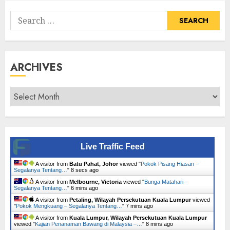
Search
for:
ARCHIVES
Archives
Live Traffic Feed
A visitor from
Batu Pahat, Johor
viewed "
Pokok Pisang Hiasan –
Segalanya Tentang…
"
9 secs ago
A visitor from
Melbourne, Victoria
viewed "
Bunga Matahari –
Segalanya Tentang…
"
6 mins ago
A visitor from
Petaling, Wilayah Persekutuan Kuala Lumpur
viewed
"
Pokok Mengkuang – Segalanya Tentang…
"
7 mins ago
A visitor from
Kuala Lumpur, Wilayah Persekutuan Kuala Lumpur
viewed "
Kajian Penanaman Bawang di Malaysia –…
"
8 mins ago