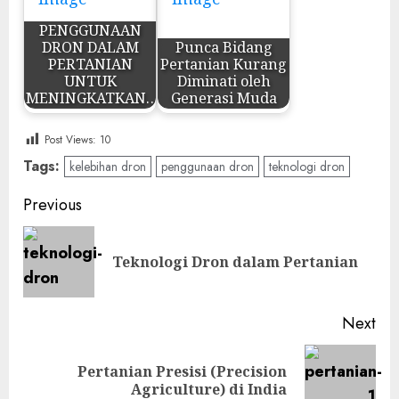
PENGGUNAAN
DRON DALAM
Punca Bidang
PERTANIAN
Pertanian Kurang
UNTUK
Diminati oleh
MENINGKATKAN…
Generasi Muda
Post Views:
10
Tags:
kelebihan dron
penggunaan dron
teknologi dron
Post
Previous
navigation
Pre
Teknologi Dron dalam Pertanian
pos
Next
Pertanian Presisi (Precision
Next
Agriculture) di India