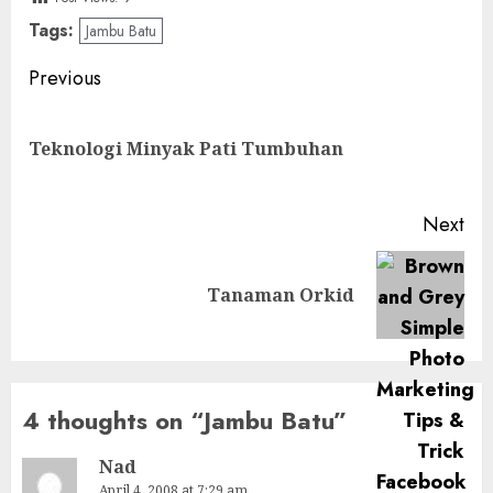
Tags:
Jambu Batu
Post
Previous
navigation
Pre
Teknologi Minyak Pati Tumbuhan
pos
Next
Next
Tanaman Orkid
post:
4 thoughts on “
Jambu Batu
”
Nad
April 4, 2008 at 7:29 am