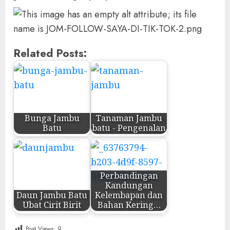
Related Posts:
Bunga Jambu
Tanaman Jambu
Batu
batu - Pengenalan
Perbandingan
Kandungan
Daun Jambu Batu
Kelembapan dan
Ubat Cirit Birit
Bahan Kering…
Post Views:
9