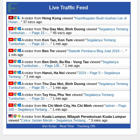
Live Traffic Feed
A visitor from
Hong Kong
viewed "
Kepelbagaian Buah-buahan Liar di
Hutan…
"
37 secs ago
A visitor from
Thu Dau Mot, Binh Duong
viewed "
Segalanya Tentang
Tumbuhan… – Page 15 –…
"
45 secs ago
A visitor from
Kon Tao, Kon Tum
viewed "
Segalanya Tentang
Tumbuhan… – Page 16 –…
"
1 min ago
A visitor from
Ben Tre
viewed "
Statistik Pembaca Blog Julai 2018 –…
"
1 min ago
A visitor from
Ben Dinh, Ba Ria - Vung Tau
viewed "
Segalanya
Tentang Tumbuhan… – Page 135…
"
1 min ago
A visitor from
Hanoi, Ha Noi
viewed "
2024 – Page 5 – Segalanya
Tentang…
"
1 min ago
A visitor from
Thu Dau Mot, Binh Duong
viewed "
Segalanya Tentang
Tumbuhan… – Page 35 –…
"
1 min ago
A visitor from
Tuy Hoa, Phu Yen
viewed "
Segalanya Tentang
Tumbuhan… – Page 32 –…
"
1 min ago
A visitor from
Ho Chi Minh City, Ho Chi Minh
viewed "
admin – Page
165 – Segalanya Tentang…
"
1 min ago
A visitor from
Kuala Lumpur, Wilayah Persekutuan Kuala Lumpur
viewed "
Cekur Jantan Merah – Segalanya Tentang…
"
3 mins ago
Get Script
Real Time
Tracking ON