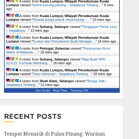
A visitor from
Kuala Lumpur, Wilayah Persekutuan Kuala
Lumpur
viewed "
pokok kacang parang – Segalanya Tentang…
"
9 mins
ago
A visitor from
Kuala Lumpur, Wilayah Persekutuan Kuala
Lumpur
viewed "
Khasiat bunga pokok misai kucing –…
"
10 mins ago
A visitor from
Subang, Selangor
viewed "
Penjagaan Periuk kera
– Segalanya…
"
13 mins ago
A visitor from
Kuala Lumpur, Wilayah Persekutuan Kuala
Lumpur
viewed "
Evolusi dan Penyebaran Buah Mangga:…
"
16 mins ago
A visitor from
Peringat, Kelantan
viewed "
Penanaman Rock
Melon di Malaysia :…
"
16 mins ago
A visitor from
Subang, Selangor
viewed "
Baja Buah NPK
12.6.22: Formula Seimbang…
"
18 mins ago
A visitor from
Kuala Lumpur, Wilayah Persekutuan Kuala
Lumpur
viewed "
Daun Sekentut – Segalanya Tentang…
"
20 mins ago
A visitor from
Shah Alam, Selangor
viewed "
Bunga Jeliti –
Segalanya Tentang…
"
21 mins ago
Get Script
Real Time
Tracking ON
RECENT POSTS
Tempat Menarik di Pulau Pinang: Warisan