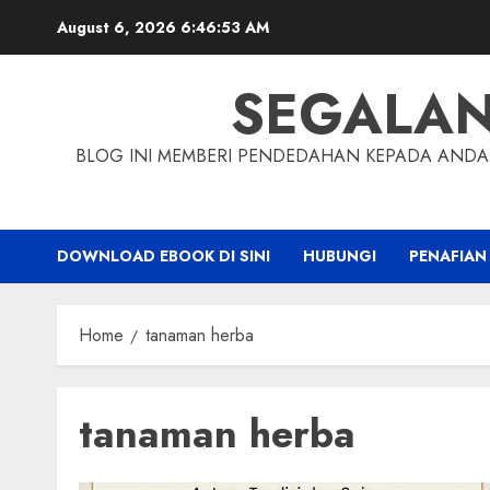
Skip
August 6, 2026
6:46:54 AM
to
content
SEGALA
BLOG INI MEMBERI PENDEDAHAN KEPADA ANDA 
DOWNLOAD EBOOK DI SINI
HUBUNGI
PENAFIAN
Home
tanaman herba
tanaman herba