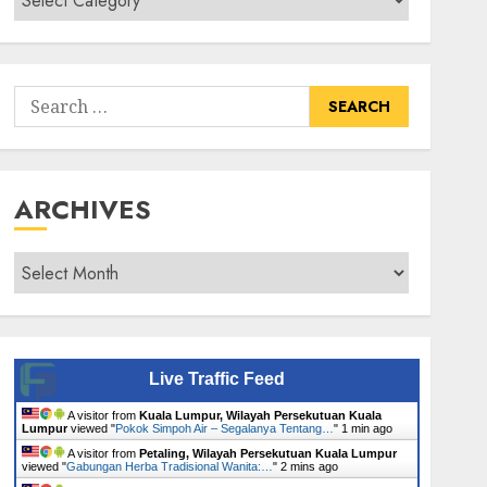
Senarai
Tumbuhan
Search
for:
ARCHIVES
Archives
Live Traffic Feed
A visitor from
Kuala Lumpur, Wilayah Persekutuan Kuala
Lumpur
viewed "
Pokok Simpoh Air – Segalanya Tentang…
"
1 min ago
A visitor from
Petaling, Wilayah Persekutuan Kuala Lumpur
viewed "
Gabungan Herba Tradisional Wanita:…
"
2 mins ago