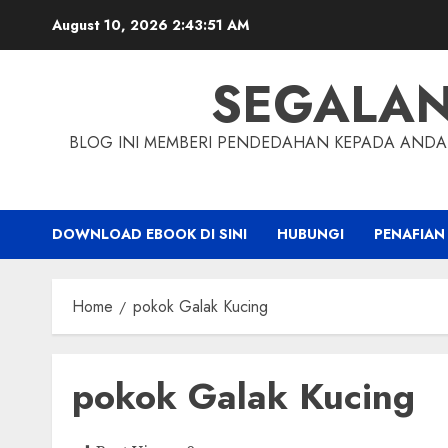
Skip
August 10, 2026
2:43:51 AM
to
content
SEGALA
BLOG INI MEMBERI PENDEDAHAN KEPADA ANDA 
DOWNLOAD EBOOK DI SINI
HUBUNGI
PENAFIAN
Home
pokok Galak Kucing
pokok Galak Kucing