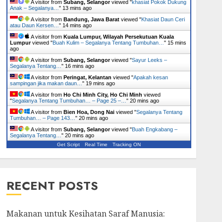
A visitor from
Subang, Selangor
viewed "
khasiat Pokok Dukung
Anak – Segalanya…
"
13 mins ago
A visitor from
Bandung, Jawa Barat
viewed "
Khasiat Daun Ceri
atau Daun Kersen…
"
15 mins ago
A visitor from
Kuala Lumpur, Wilayah Persekutuan Kuala
Lumpur
viewed "
Buah Kulim – Segalanya Tentang Tumbuhan…
"
15 mins
ago
A visitor from
Subang, Selangor
viewed "
Sayur Leeks –
Segalanya Tentang…
"
16 mins ago
A visitor from
Peringat, Kelantan
viewed "
Apakah kesan
sampingan jika makan daun…
"
19 mins ago
A visitor from
Ho Chi Minh City, Ho Chi Minh
viewed
"
Segalanya Tentang Tumbuhan… – Page 25 –…
"
20 mins ago
A visitor from
Bien Hoa, Dong Nai
viewed "
Segalanya Tentang
Tumbuhan… – Page 143…
"
20 mins ago
A visitor from
Subang, Selangor
viewed "
Buah Engkabang –
Segalanya Tentang…
"
20 mins ago
Get Script
Real Time
Tracking ON
RECENT POSTS
Makanan untuk Kesihatan Saraf Manusia: