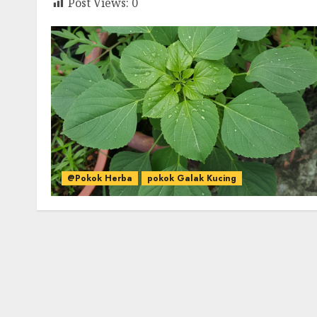
Post Views:
0
@Pokok Herba
pokok Galak Kucing