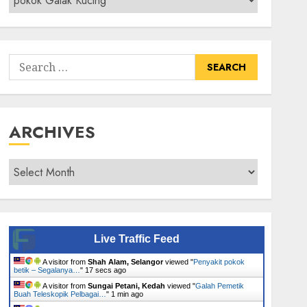
Senarai
Tumbuhan
Search
for:
ARCHIVES
Archives
Live Traffic Feed
A visitor from
Shah Alam, Selangor
viewed "
Penyakit pokok
betik – Segalanya…
"
18 secs ago
A visitor from
Sungai Petani, Kedah
viewed "
Galah Pemetik
Buah Teleskopik Pelbagai…
"
1 min ago